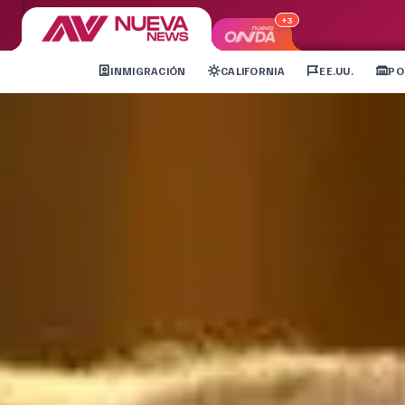
+3
INMIGRACIÓN
CALIFORNIA
EE.UU.
PO