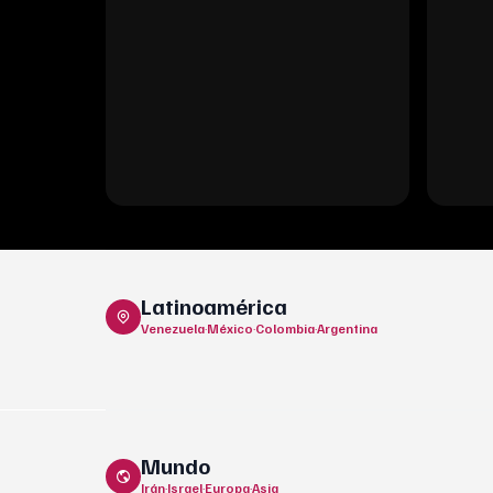
Latinoamérica
Venezuela
·
México
·
Colombia
·
Argentina
Mundo
Irán
·
Israel
·
Europa
·
Asia