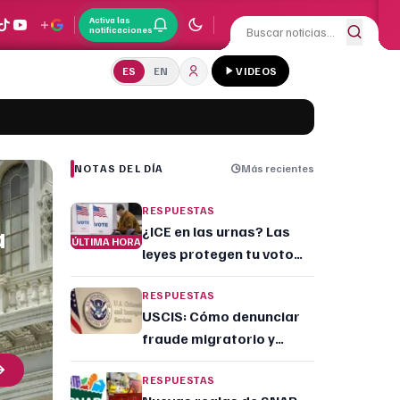
Activa las
notificaciones
ES
EN
VIDEOS
NOTAS DEL DÍA
Más recientes
RESPUESTAS
a
¿ICE en las urnas? Las
ÚLTIMA HORA
leyes protegen tu voto
presencial
RESPUESTAS
USCIS: Cómo denunciar
fraude migratorio y
amenazas en línea
RESPUESTAS