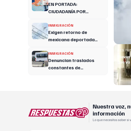
EN PORTADA:
CIUDADANÍA POR
NACIMIENTO EN ALERTA
INMIGRACIÓN
Exigen retorno de
mexicana deportada
pese a tener estatus
RESPU
legal
INMIGRACIÓN
Claves
Denuncian traslados
que ya
constantes de
inmigrantes entre
estados por ICE
Nuestra voz, 
información
Lo que necesitas saber si 