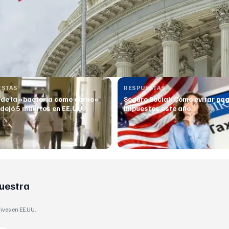
ESTAS
RESPUESTAS
 de la «bacteria come carne»
Seguro Social: Cómo evitar pa
 dejó 5 muertos en EE.UU.
impuestos este año
nuestra
vives en EE.UU.