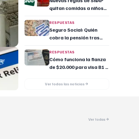
Nuevas reglas de SNAP
quitan comidas a niños
en EE.UU.
RESPUESTAS
Seguro Social: Quién
cobra la pensión tras
fallecer
RESPUESTAS
Cómo funciona la fianza
gar
de $20.000 para visa B1 y
B2: Requisitos y
devolución
Ver todas las noticias
Ver todas