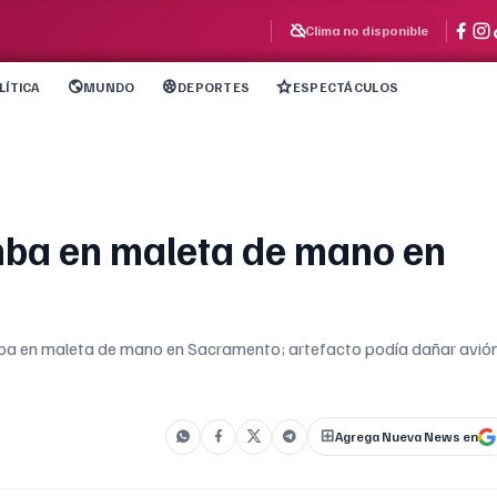
Clima no disponible
LÍTICA
MUNDO
DEPORTES
ESPECTÁCULOS
mba en maleta de mano en
ba en maleta de mano en Sacramento; artefacto podía dañar avió
Agrega Nueva News en