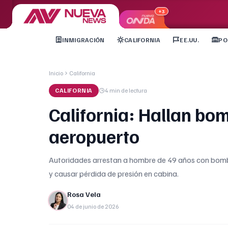
+3
INMIGRACIÓN
CALIFORNIA
EE.UU.
PO
Inicio
California
CALIFORNIA
4 min
de lectura
California: Hallan bo
aeropuerto
Autoridades arrestan a hombre de 49 años con bom
y causar pérdida de presión en cabina.
Rosa Vela
04 de junio de 2026