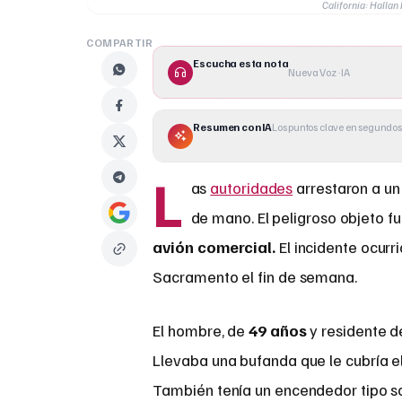
California: Halla
COMPARTIR
Escucha esta nota
Nueva Voz · IA
Resumen con IA
Los puntos clave en segundos
L
as
autoridades
arrestaron a un
de mano. El peligroso objeto 
avión comercial.
El incidente ocurr
Sacramento el fin de semana.
El hombre, de
49 años
y residente d
Llevaba una bufanda que le cubría el 
También tenía un encendedor tipo sopl