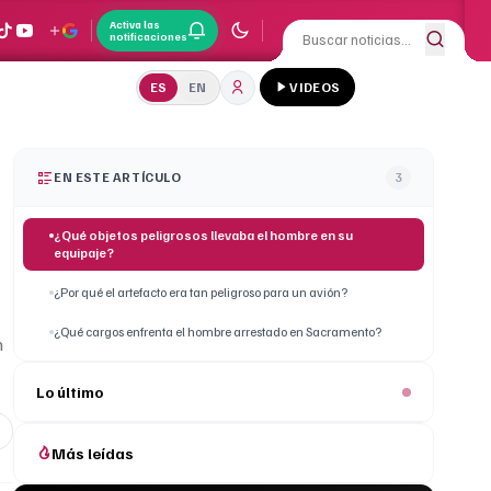
Activa las
notificaciones
ES
EN
VIDEOS
EN ESTE ARTÍCULO
3
¿Qué objetos peligrosos llevaba el hombre en su
equipaje?
¿Por qué el artefacto era tan peligroso para un avión?
¿Qué cargos enfrenta el hombre arrestado en Sacramento?
n
Lo último
Más leídas