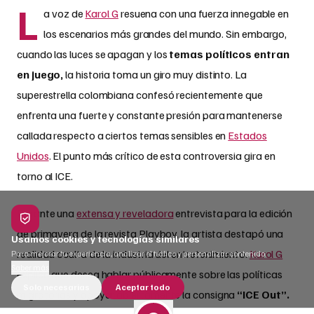
L
a voz de
Karol G
resuena con una fuerza innegable en
los escenarios más grandes del mundo. Sin embargo,
cuando las luces se apagan y los
temas políticos entran
en juego,
la historia toma un giro muy distinto. La
superestrella colombiana confesó recientemente que
enfrenta una fuerte y constante presión para mantenerse
callada respecto a ciertos temas sensibles en
Estados
Unidos
. El punto más crítico de esta controversia gira en
torno al ICE.
Durante una
extensa y reveladora
entrevista para la edición
de primavera de la revista Playboy, la artista destapó una
Usamos cookies y tecnologías similares
realidad oculta de la industria del entretenimiento.
Karol G
Para mejorar tu experiencia, analizar el tráfico y personalizar contenido.
Saber más
explicó que desea hablar públicamente sobre las políticas
Solo necesarias
Aceptar todo
migratorias y apoyar abiertamente la consigna
“ICE Out”.