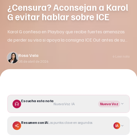
¿Censura? Aconsejan a Karol
G evitar hablar sobre ICE
Karol G confiesa en Playboy que recibe fuertes amenazas
de perder su visa si apoya la consigna ICE Out antes de su
show en Coachella.
Rosa Vela
Leer nota
08 de abril de 2026
Escucha esta nota
Nueva Voz · IA
Nueva Voz
Resumen con IA
Los puntos clave en segundos
IA