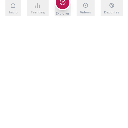
No obstante, confesó que recibe advertencias severas para
no hacerlo. “La gente me dice: ‘Es mejor que no lo hagas'”,
Inicio
Trending
Videos
Deportes
Explorar
relató la cantante durante la conversación guiada por la
periodista Paola Ramos.
El verdadero temor detrás de estos
amables consejos
no es
perder seguidores, sino perder el estatus legal en el país. La
artista detalló sin rodeos las posibles y graves
consecuencias de expresar sus opiniones políticas.
“Si dices
algo, tal vez al día siguiente recibas una llamada:
‘Oye, te vamos a quitar la visa’. Te conviertes en un
blanco, porque algunas personas quieren demostrar
su poder”,
explicó Karol G. Estas declaraciones exponen la
extrema vulnerabilidad que sienten incluso las celebridades
latinas más influyentes frente al férreo sistema migratorio
estadounidense.