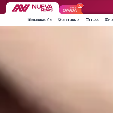
+3
INMIGRACIÓN
CALIFORNIA
EE.UU.
PO