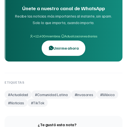
Únete a nuestro canal de WhatsApp
Recibe las noticias más importantes al instante, sin spam.
Solo lo que importa, cuando importa.
·
+12,400 miembros
Actualizaciones diarias
Unirme ahora
ETIQUETAS
#
Actualidad
#
Comunidad Latina
#
Invasores
#
México
#
Noticias
#
TikTok
¿Te gustó esta nota?