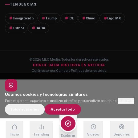
TENDENCIAS
Inmigración
Trump
ICE
Clima
Liga MX
Fútbol
DACA
© 2026 MLC Media. Todos los derechos reservados.
DONDE CADA HISTORIA ES NOTICIA
Quiénes somos
·
Contacto
·
Políticas de privacidad
Usamos cookies y tecnologías similares
Para mejorar tu experiencia, analizar el tráfico y personalizar contenido.
Saber más
Solo necesarias
Aceptar todo
Inicio
Trending
Videos
Deportes
Explorar