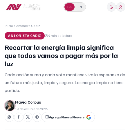
ES
EN
Inicio
Antonieta Cádiz
ANTONIETA CÁDIZ
4 min
de lectura
Recortar la energía limpia significa
que todos vamos a pagar más por la
luz
Cada acción suma y cada voto mantiene viva la esperanza de
un futuro más justo, limpio y seguro. La energía limpia no tiene
partido.
Flavia Corpus
13 de octubre de 2025
Agrega Nueva News en