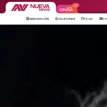
+3
INMIGRACIÓN
CALIFORNIA
EE.UU.
PO