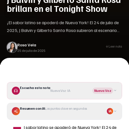
brillan en el Tonight Show
¡El sabor latino se apoderó de Nueva York! El 24 de julio de
2025, J Balvin y Gilberto Santa Rosa subieron al escenario
de The Tonight Show Starring Jimmy Fallon para presentar
Rosa Vela
su explosiva colaboración Misterio. Esta actuación, que
Leer nota
25 de julio de 2025
marcó el debut televisivo de la canción, fue un vibrante
encuentro entre el reggaetón y la []
Escucha esta nota
Nueva Voz · IA
Nueva Voz
Resumen con IA
Los puntos clave en segundos
IA
l sabor latino se apoderó de Nueva York! El 24 de