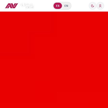
ES
EN