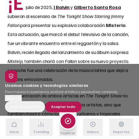
¡E
julio de 2025,
J Balvin
y
Gilberto Santa Rosa
subieron al escenario de
The Tonight Show Starring Jimmy
Fallon
para presentar su explosiva colaboración
Misterio
.
Esta actuación, que marcó el debut televisivo de la canción,
fue un vibrante encuentro entre el reggaetón y la salsa.
Balvin, recién llegado del lanzamiento de su álbum sorpresa
Mixteip
, también charló con Fallon sobre su nuevo proyecto.
La noche fue una celebración de la música latina que dejó a
los fans emocionados.
Usamos cookies y tecnologías similares
Para mejorar tu experiencia, analizar el tráfico y personalizar contenido.
La presentación de ambos artistas en
The Tonight Show
no
Saber más
solo destacó la versatilidad de ambos artistas, sino que
Solo necesarias
Aceptar todo
también mostró cómo los géneros urbanos y tropicales
pueden fusionarse con éxito. Con
Mixteip
escalando
posiciones en plataformas como Spotify, esta aparición ha
Inicio
Trending
Videos
Deportes
Explorar