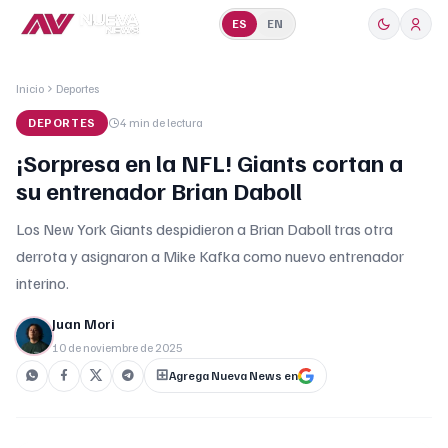
ES
EN
Inicio
Deportes
DEPORTES
4 min
de lectura
¡Sorpresa en la NFL! Giants cortan a
su entrenador Brian Daboll
Los New York Giants despidieron a Brian Daboll tras otra
derrota y asignaron a Mike Kafka como nuevo entrenador
interino.
Juan Mori
10 de noviembre de 2025
Agrega Nueva News en