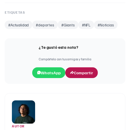
ETIQUETAS
#
Actualidad
#
deportes
#
Giants
#
NFL
#
Noticias
¿Te gustó esta nota?
Compártela con tus amigos y familia
WhatsApp
Compartir
AUTOR