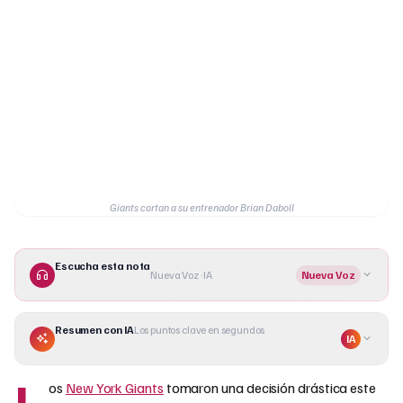
Giants cortan a su entrenador Brian Daboll
Escucha esta nota
Nueva Voz · IA
Nueva Voz
Resumen con IA
Los puntos clave en segundos
IA
L
os
New York Giants
tomaron una decisión drástica este