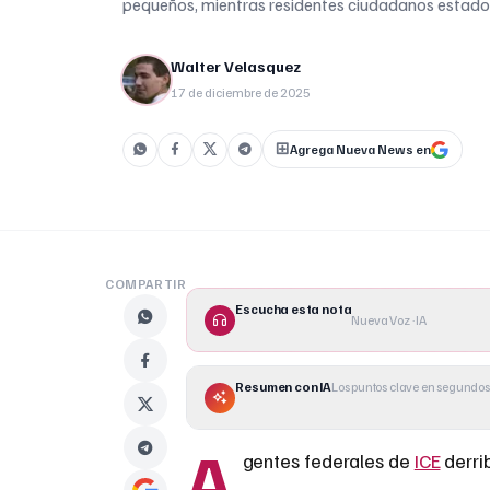
pequeños, mientras residentes ciudadanos estado
apuntados con armas dentro de su propia casa.
Walter Velasquez
17 de diciembre de 2025
Agrega Nueva News en
COMPARTIR
Escucha esta nota
Nueva Voz · IA
Resumen con IA
Los puntos clave en segundos
A
gentes federales de
ICE
derrib