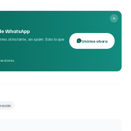
 de WhatsApp
tes al instante, sin spam. Solo lo que
Unirme ahora
es diarias
ración