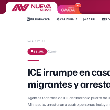
+3
INMIGRACIÓN
CALIFORNIA
EE.UU.
PO
Inicio
EE.UU.
EE.UU.
2 min
ICE irrumpe en cas
migrantes y arresta
Agentes federales de ICE derribaron la puerta de un
Minnesota, arrestaron a cuatro personas, incluye