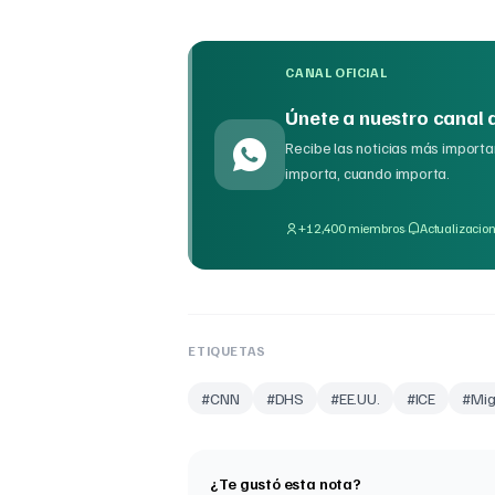
CANAL OFICIAL
Únete a nuestro canal
Recibe las noticias más importan
importa, cuando importa.
·
+12,400 miembros
Actualizacion
ETIQUETAS
#
CNN
#
DHS
#
EE.UU.
#
ICE
#
Mig
¿Te gustó esta nota?