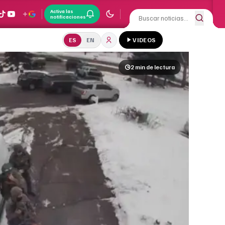
Activa las
notificaciones
ES
EN
VIDEOS
2 min
de lectura