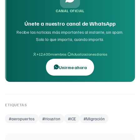
CANAL OFICIAL
Únete a nuestro canal de WhatsApp
Recibe las noticias más importantes al instante, sin spam.
Solo lo que importa, cuando importa.
·
+12,400 miembros
Actualizaciones diarias
Unirme ahora
ETIQUETAS
#
aeropuertos
#
Houston
#
ICE
#
Migración