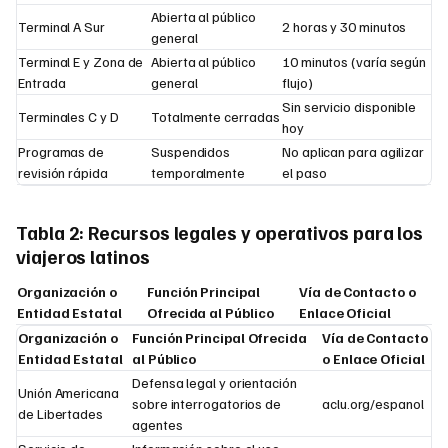
Abierta al público
Terminal A Sur
2 horas y 30 minutos
general
Terminal E y Zona de
Abierta al público
10 minutos (varía según
Entrada
general
flujo)
Sin servicio disponible
Terminales C y D
Totalmente cerradas
hoy
Programas de
Suspendidos
No aplican para agilizar
revisión rápida
temporalmente
el paso
Tabla 2: Recursos legales y operativos para los
viajeros latinos
Organización o
Función Principal
Vía de Contacto o
Entidad Estatal
Ofrecida al Público
Enlace Oficial
Organización o
Función Principal Ofrecida
Vía de Contacto
Entidad Estatal
al Público
o Enlace Oficial
Defensa legal y orientación
Unión Americana
sobre interrogatorios de
aclu.org/espanol
de Libertades
agentes