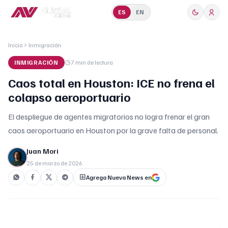
ES
EN
Inicio
Inmigración
INMIGRACIÓN
7 min
de lectura
Caos total en Houston: ICE no frena el
colapso aeroportuario
El despliegue de agentes migratorios no logra frenar el gran
caos aeroportuario en Houston por la grave falta de personal.
Juan Mori
25 de marzo de 2026
Agrega Nueva News en