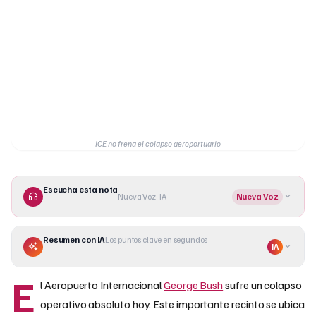
ICE no frena el colapso aeroportuario
Escucha esta nota
Nueva Voz · IA
Nueva Voz
Resumen con IA
Los puntos clave en segundos
IA
E
l Aeropuerto Internacional
George Bush
sufre un colapso
operativo absoluto hoy. Este importante recinto se ubica