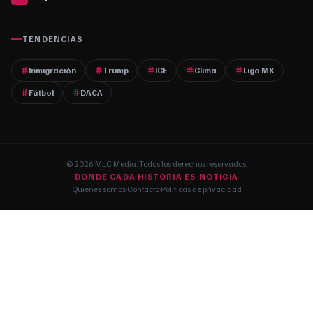
TENDENCIAS
Inmigración
Trump
ICE
Clima
Liga MX
Fútbol
DACA
© 2026 MLC Media. Todos los derechos reservados.
DONDE CADA HISTORIA ES NOTICIA
Quiénes somos
·
Contacto
·
Políticas de privacidad