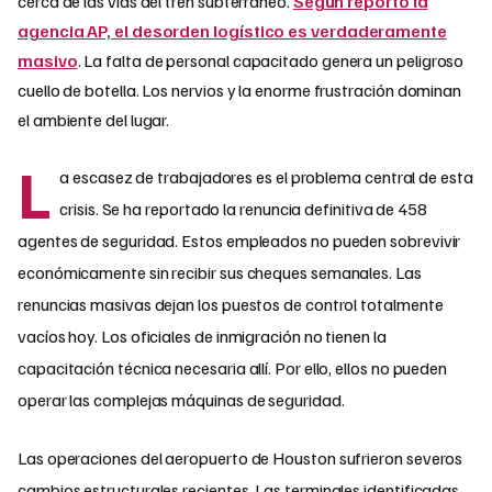
cerca de las vías del tren subterráneo.
Según reportó la
agencia AP, el desorden logístico es verdaderamente
masivo
. La falta de personal capacitado genera un peligroso
cuello de botella. Los nervios y la enorme frustración dominan
el ambiente del lugar.
L
a escasez de trabajadores es el problema central de esta
crisis. Se ha reportado la renuncia definitiva de 458
agentes de seguridad. Estos empleados no pueden sobrevivir
económicamente sin recibir sus cheques semanales. Las
renuncias masivas dejan los puestos de control totalmente
vacíos hoy. Los oficiales de inmigración no tienen la
capacitación técnica necesaria allí. Por ello, ellos no pueden
operar las complejas máquinas de seguridad.
Las operaciones del aeropuerto de Houston sufrieron severos
cambios estructurales recientes. Las terminales identificadas