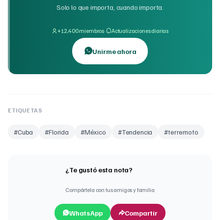
Solo lo que importa, cuando importa.
·
+12,400 miembros
Actualizaciones diarias
Unirme ahora
ETIQUETAS
#
Cuba
#
Florida
#
México
#
Tendencia
#
terremoto
¿Te gustó esta nota?
Compártela con tus amigos y familia
WhatsApp
Compartir