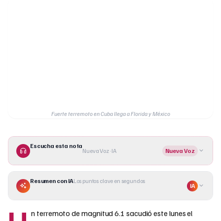
Fuerte terremoto en Cuba llega a Florida y México
Escucha esta nota
Nueva Voz · IA
Nueva Voz
Resumen con IA
Los puntos clave en segundos
IA
U
n
terremoto de magnitud 6.1
sacudió este lunes el