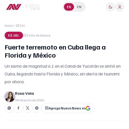
ES
EN
Inicio
EE.UU.
EE.UU.
3 min
de lectura
Fuerte terremoto en Cuba llega a
Florida y México
Un sismo de magnitud 6.1 en el Canal de Yucatán se sintió en
Cuba, llegando hasta Florida y México, sin alerta de tsunami
por ahora.
Rosa Vela
08 de junio de 2026
Agrega Nueva News en