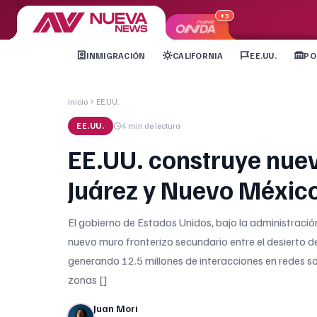
+3
INMIGRACIÓN
CALIFORNIA
EE.UU.
PO
Inicio
EE.UU.
EE.UU.
4 min
de lectura
EE.UU. construye nuev
Juárez y Nuevo Méxic
El gobierno de Estados Unidos, bajo la administració
nuevo muro fronterizo secundario entre el desierto 
generando 12.5 millones de interacciones en redes soc
zonas []
Juan Mori