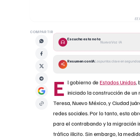
EE.
COMPARTIR
Escucha esta nota
Nueva Voz · IA
Resumen con IA
Los puntos clave en segundos
E
l gobierno de
Estados Unidos
,
iniciado la construcción de un
Teresa, Nuevo México, y Ciudad Juár
redes sociales. Por lo tanto, esta o
para el contrabando y la migración i
tráfico ilícito. Sin embargo, la medi