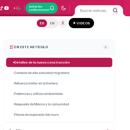
Activa las
notificaciones
ES
EN
VIDEOS
EN ESTE ARTÍCULO
6
Detalles de la nueva construcción
Contexto de alta actividad migratoria
Refuerzo militar en la frontera
Polémicas y críticas ambientales
Respuesta de México y la comunidad
Planes de expansión del muro