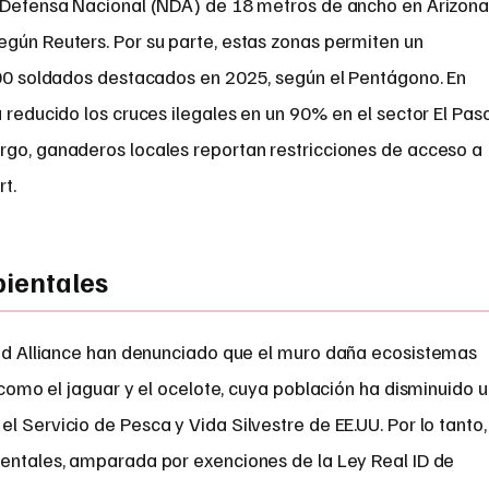
e Defensa Nacional (NDA) de 18 metros de ancho en Arizona
egún Reuters. Por su parte, estas zonas permiten un
,500 soldados destacados en 2025, según el Pentágono. En
a reducido los cruces ilegales en un 90% en el sector El Pas
rgo, ganaderos locales reportan restricciones de acceso a
t.
bientales
nd Alliance han denunciado que el muro daña ecosistemas
como el jaguar y el ocelote, cuya población ha disminuido u
l Servicio de Pesca y Vida Silvestre de EE.UU. Por lo tanto,
ientales, amparada por exenciones de la Ley Real ID de