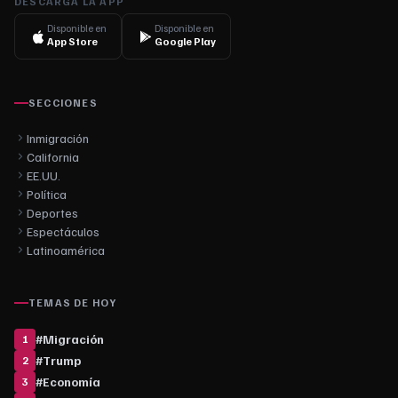
DESCARGA LA APP
Disponible en
Disponible en
App Store
Google Play
SECCIONES
Inmigración
California
EE.UU.
Política
Deportes
Espectáculos
Latinoamérica
TEMAS DE HOY
#
Migración
1
#
Trump
2
#
Economía
3