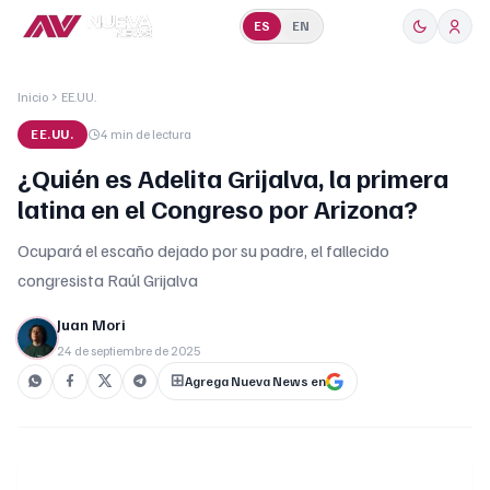
ES
EN
Inicio
EE.UU.
EE.UU.
4 min
de lectura
¿Quién es Adelita Grijalva, la primera
latina en el Congreso por Arizona?
Ocupará el escaño dejado por su padre, el fallecido
congresista Raúl Grijalva
Juan Mori
24 de septiembre de 2025
Agrega Nueva News en