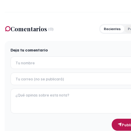
Comentarios
(
0
)
Recientes
P
Deja tu comentario
Publ