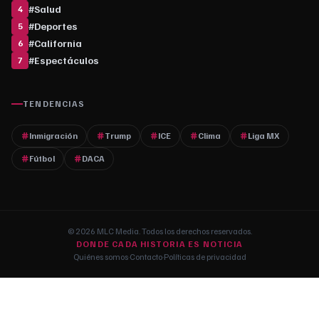
#
Salud
4
#
Deportes
5
#
California
6
#
Espectáculos
7
TENDENCIAS
Inmigración
Trump
ICE
Clima
Liga MX
Fútbol
DACA
© 2026 MLC Media. Todos los derechos reservados.
DONDE CADA HISTORIA ES NOTICIA
Quiénes somos
·
Contacto
·
Políticas de privacidad