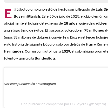
E
l fútbol colombiano está de fiesta con la llegada de
Luis Dí
Bayern Múnich
. Este 30 de julio de 2025, el club alemán a
oficialmente el fichaje del extremo de
28 años
, quien deja el
Live
una etapa llena de éxitos. El traspaso, valorado en
75 millones d
(unos 88 millones de dólares), convierte a Díaz en el tercer fichaj
en la historia del gigante bávaro, solo por detrás de
Harry Kane
Hernández
. Con un contrato hasta
2029
, el colombiano promete 
talento y garra a la
Bundesliga
.
Ver esta publicación en Instagram
Una publicación compartida por FC Bayern (@fcbayern)