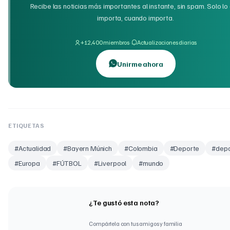
Recibe las noticias más importantes al instante, sin spam. Solo lo
importa, cuando importa.
·
+12,400 miembros
Actualizaciones diarias
Unirme ahora
ETIQUETAS
#
Actualidad
#
Bayern Múnich
#
Colombia
#
Deporte
#
dep
#
Europa
#
FÚTBOL
#
Liverpool
#
mundo
¿Te gustó esta nota?
Compártela con tus amigos y familia