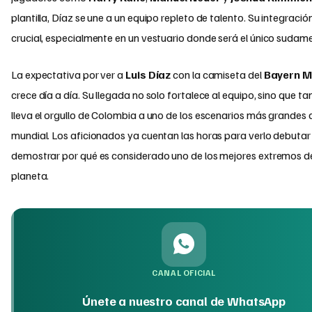
plantilla, Díaz se une a un equipo repleto de talento. Su integració
crucial, especialmente en un vestuario donde será el único sudam
La expectativa por ver a
Luis Díaz
con la camiseta del
Bayern M
crece día a día. Su llegada no solo fortalece al equipo, sino que t
lleva el orgullo de Colombia a uno de los escenarios más grandes d
mundial. Los aficionados ya cuentan las horas para verlo debutar
demostrar por qué es considerado uno de los mejores extremos d
planeta.
CANAL OFICIAL
Únete a nuestro canal de WhatsApp