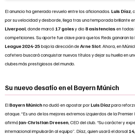
El anuncio ha generado revuelo entre los aficionados.
Luis Díaz
, 
por su velocidad y desborde, llega tras una temporada brillante en
Liverpool
, donde marcó
17 goles
y dio
8 asistencias
en todas 
competiciones. Su aporte fue clave para que los Reds ganaran la
League 2024-25
bajo la dirección de
Arne Slot
. Ahora, en Múnich
cafetero buscará conquistar nuevos títulos y dejar su huella en un
clubes más prestigiosos del mundo.
Su nuevo desafío en el Bayern Múnich
El
Bayern Múnich
no dudó en apostar por
Luis Díaz
para reforz
ataque. “Es uno de los mejores extremos izquierdos de la Premier
afirmó
Jan-Christian Dreesen
, CEO del club. “Su carácter y exp
internacional impulsarán al equipo”. Díaz, quien usará el dorsal
14
,