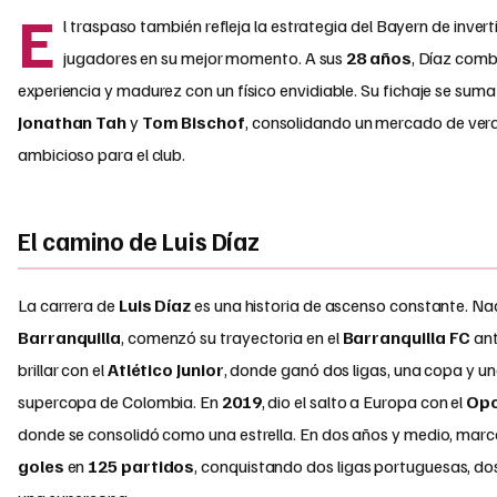
E
l traspaso también refleja la estrategia del Bayern de inverti
jugadores en su mejor momento. A sus
28 años
, Díaz comb
experiencia y madurez con un físico envidiable. Su fichaje se suma
Jonathan Tah
y
Tom Bischof
, consolidando un mercado de ver
ambicioso para el club.
El camino de Luis Díaz
La carrera de
Luis Díaz
es una historia de ascenso constante. Na
Barranquilla
, comenzó su trayectoria en el
Barranquilla FC
ant
brillar con el
Atlético Junior
, donde ganó dos ligas, una copa y u
supercopa de Colombia. En
2019
, dio el salto a Europa con el
Opo
donde se consolidó como una estrella. En dos años y medio, mar
goles
en
125 partidos
, conquistando dos ligas portuguesas, do