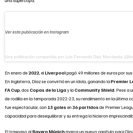
una supercopa.
Ver esta publicación en Instagram
Una publicación compartida por Luis Fernando Diaz Marulanda (@lu
En enero de
2022
, el
Liverpool
pagó 49 millones de euros por sus 
En Inglaterra, Díaz se convirtió en un ídolo, ganando la
Premier 
FA Cup
, dos
Copas de la Liga
y la
Community Shield
. Pese a u
de rodilla en la temporada 2022-23, su rendimiento en la última
fue espectacular, con
13 goles
en
36 partidos
de Premier Leagu
capacidad para desequilibrar y su entrega lo hicieron imprescindib
El traspaso al
Bayern Múnich
marca un nuevo capítulo para Díaz