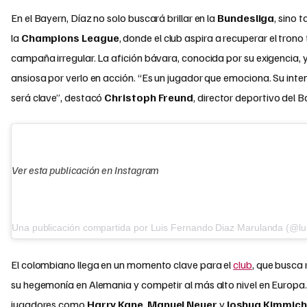
En el Bayern, Díaz no solo buscará brillar en la
Bundesliga
, sino 
la
Champions League
, donde el club aspira a recuperar el trono
campaña irregular. La afición bávara, conocida por su exigencia, 
ansiosa por verlo en acción. “Es un jugador que emociona. Su inte
será clave”, destacó
Christoph Freund
, director deportivo del B
Ver esta publicación en Instagram
Una publicación compartida por Luis Fernando Diaz Marulanda (@lu
El colombiano llega en un momento clave para el
club
, que busca 
su hegemonía en Alemania y competir al más alto nivel en Europa
jugadores como
Harry Kane
,
Manuel Neuer
y
Joshua Kimmich