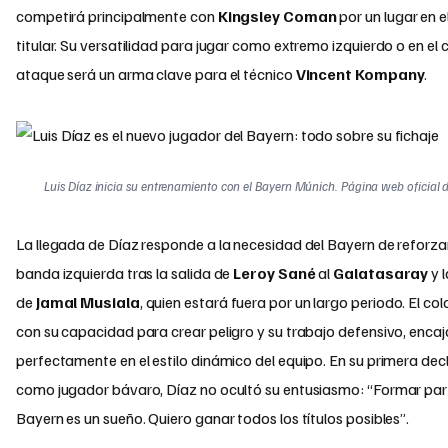
competirá principalmente con
Kingsley Coman
por un lugar en e
titular. Su versatilidad para jugar como extremo izquierdo o en el 
ataque será un arma clave para el técnico
Vincent Kompany
.
Luis Díaz inicia su entrenamiento con el Bayern Múnich. Página web oficial d
La llegada de Díaz responde a la necesidad del Bayern de reforza
banda izquierda tras la salida de
Leroy Sané
al
Galatasaray
y l
de
Jamal Musiala
, quien estará fuera por un largo periodo. El co
con su capacidad para crear peligro y su trabajo defensivo, encaj
perfectamente en el estilo dinámico del equipo. En su primera dec
como jugador bávaro, Díaz no ocultó su entusiasmo: “Formar par
Bayern es un sueño. Quiero ganar todos los títulos posibles”.