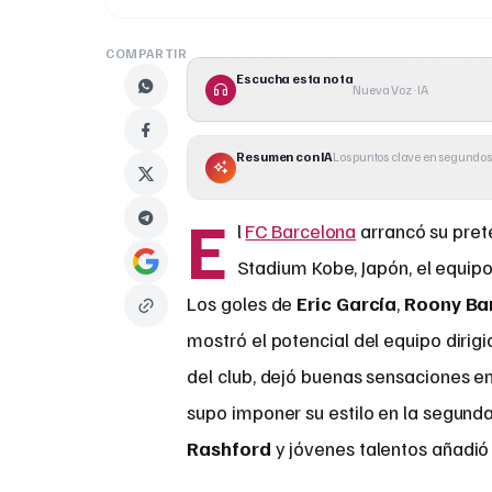
COMPARTIR
Escucha esta nota
Nueva Voz · IA
Resumen con IA
Los puntos clave en segundos
E
l
FC Barcelona
arrancó su pret
Stadium Kobe, Japón, el equipo
Los goles de
Eric García
,
Roony Ba
mostró el potencial del equipo dirig
del club, dejó buenas sensaciones ent
supo imponer su estilo en la segund
Rashford
y jóvenes talentos añadió 