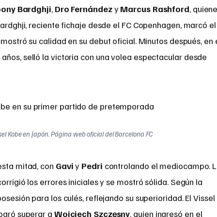
ony Bardghji
,
Dro Fernández
y
Marcus Rashford
, quien
Bardghji, reciente fichaje desde el FC Copenhagen, marcó el
mostró su calidad en su debut oficial. Minutos después, en 
 años, selló la victoria con una volea espectacular desde
el Kobe en Japón. Página web oficial del Barcelona FC
esta mitad, con
Gavi
y
Pedri
controlando el mediocampo. 
 corrigió los errores iniciales y se mostró sólida. Según la
osesión para los culés, reflejando su superioridad. El Vissel
logró superar a
Wojciech Szczęsny
, quien ingresó en el