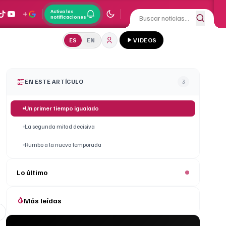
Activa las
notificaciones
ES
EN
VIDEOS
EN ESTE ARTÍCULO
3
Un primer tiempo igualado
La segunda mitad decisiva
Rumbo a la nueva temporada
Lo último
Más leídas