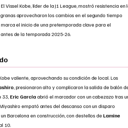
El Vissel Kobe, líder de la J1 League, mostró resistencia en 
augranas aprovecharon los cambios en el segundo tiempo
fo marca el inicio de una pretemporada clave para el
s antes de la temporada 2025-26.
ado
Kobe valiente, aprovechando su condición de local. Los
ashiro
, presionaron alto y complicaron la salida de balón d
o 33,
Eric García
abrió el marcador con un cabezazo tras u
e Miyashiro empató antes del descanso con un disparo
 un Barcelona en construcción, con destellos de
Lamine
al 10.