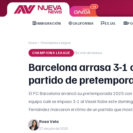
+3
INMIGRACIÓN
CALIFORNIA
EE.UU.
PO
Inicio
Champions League
CHAMPIONS LEAGUE
4 min
de lectura
Barcelona arrasa 3-1 
partido de pretempor
El FC Barcelona arrancó su pretemporada 2025 con un
equipo culé se impuso 3-1 al Vissel Kobe este domingo
Fernández marcaron el ritmo de un partido que mostró 
Rosa Vela
27 de julio de 2025