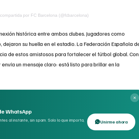
 compartida por FC Barcelona (@fcbarcelona)
onexión histórica entre ambos clubes. Jugadores como
be, dejaron su huella en el estadio. La Federación Española d
ncia de estos amistosos para fortalecer el fútbol global. Con
envía un mensaje claro: está listo para brillar en la
 de WhatsApp
tes al instante, sin spam. Solo lo que importa,
Unirme ahora