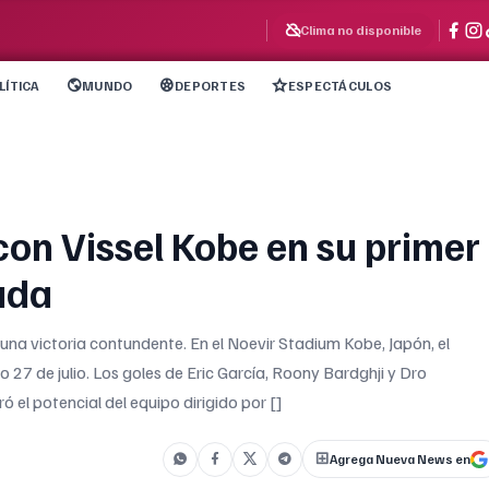
Clima no disponible
LÍTICA
MUNDO
DEPORTES
ESPECTÁCULOS
con Vissel Kobe en su primer
ada
a victoria contundente. En el Noevir Stadium Kobe, Japón, el
 27 de julio. Los goles de Eric García, Roony Bardghji y Dro
el potencial del equipo dirigido por []
Agrega Nueva News en