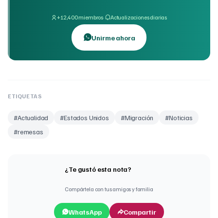
·
+12,400 miembros
Actualizaciones diarias
Unirme ahora
ETIQUETAS
#
Actualidad
#
Estados Unidos
#
Migración
#
Noticias
#
remesas
¿Te gustó esta nota?
Compártela con tus amigos y familia
WhatsApp
Compartir