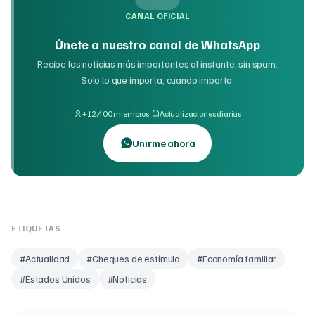
CANAL OFICIAL
Únete a nuestro canal de WhatsApp
Recibe las noticias más importantes al instante, sin spam.
Solo lo que importa, cuando importa.
·
+12,400 miembros
Actualizaciones diarias
Unirme ahora
ETIQUETAS
#
Actualidad
#
Cheques de estímulo
#
Economía familiar
#
Estados Unidos
#
Noticias