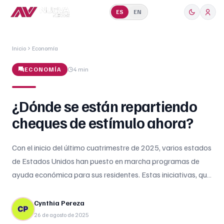
ES
EN
Inicio
Economía
ECONOMÍA
4 min
¿Dónde se están repartiendo
cheques de estímulo ahora?
Con el inicio del último cuatrimestre de 2025, varios estados
de Estados Unidos han puesto en marcha programas de
ayuda económica para sus residentes. Estas iniciativas, que
incluyen alivios fiscales, apoyos directos a familias con
niños y bonificaciones a quienes cumplen ciertos requisitos
Cynthia Pereza
de residencia, se convierten en un alivio financiero en medio
26 de agosto de 2025