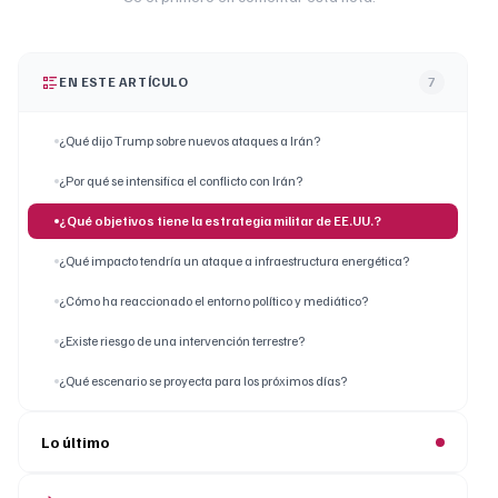
EN ESTE ARTÍCULO
7
¿Qué dijo Trump sobre nuevos ataques a Irán?
¿Por qué se intensifica el conflicto con Irán?
¿Qué objetivos tiene la estrategia militar de EE.UU.?
¿Qué impacto tendría un ataque a infraestructura energética?
¿Cómo ha reaccionado el entorno político y mediático?
¿Existe riesgo de una intervención terrestre?
¿Qué escenario se proyecta para los próximos días?
Lo último