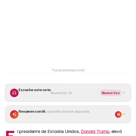
Trump amenaza a Irán
Escucha esta nota
Nueva Voz · IA
Nueva Voz
Resumen con IA
Los puntos clave en segundos
IA
E
l presidente de Estados Unidos,
Donald Trump
, elevó