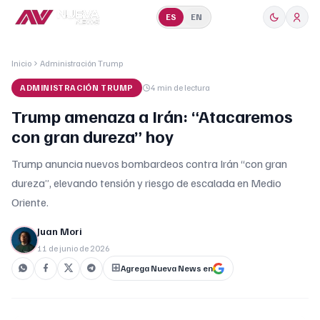
ES
EN
Inicio
Administración Trump
ADMINISTRACIÓN TRUMP
4 min
de lectura
Trump amenaza a Irán: “Atacaremos
con gran dureza” hoy
Trump anuncia nuevos bombardeos contra Irán “con gran
dureza”, elevando tensión y riesgo de escalada en Medio
Oriente.
Juan Mori
11 de junio de 2026
Agrega Nueva News en