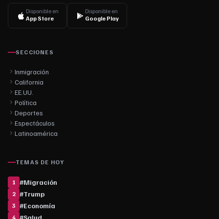
Disponible en
Disponible en
App Store
Google Play
SECCIONES
Inmigración
California
EE.UU.
Política
Deportes
Espectáculos
Latinoamérica
TEMAS DE HOY
#
Migración
1
#
Trump
2
#
Economía
3
#
Salud
4