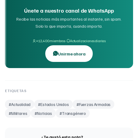
Únete a nuestro canal de WhatsApp
Recibe las noticias más importantes al instante, sin spam.
Solo lo que importa, cuando importa.
·
+12,400 miembros
Actualizaciones diarias
Unirme ahora
ETIQUETAS
#
Actualidad
#
Estados Unidos
#
Fuerzas Armadas
#
Militares
#
Noticias
#
Transgénero
¿Te gustó esta nota?