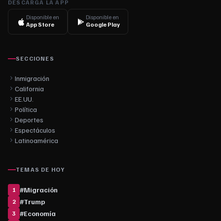
DESCARGA LA APP
Disponible en
Disponible en
App Store
Google Play
SECCIONES
Inmigración
California
EE.UU.
Política
Deportes
Espectáculos
Latinoamérica
TEMAS DE HOY
#
Migración
1
#
Trump
2
#
Economía
3