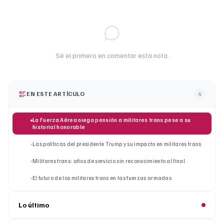
Sé el primero en comentar esta nota.
EN ESTE ARTÍCULO
4
La Fuerza Aérea niega pensión a militares trans pese a su
historial honorable
Las políticas del presidente Trump y su impacto en militares trans
Militares trans: años de servicio sin reconocimiento al final
El futuro de los militares trans en las fuerzas armadas
Lo último