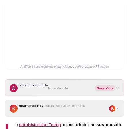
Análisis | Suspensión de visas: Alcance y efectos para 75 países
Escucha esta nota
Nueva Voz · IA
Nueva Voz
Resumen con IA
Los puntos clave en segundos
IA
L
a
administración Trump
ha anunciado una
suspensión