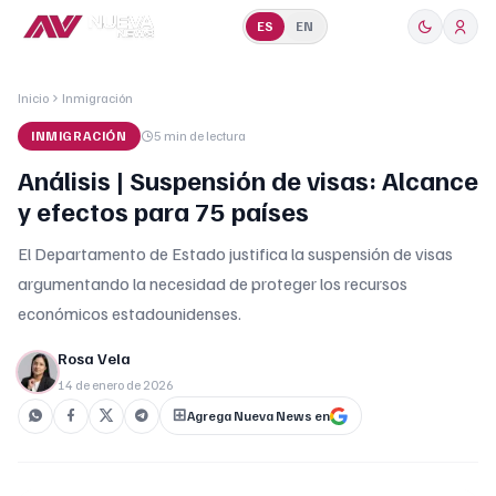
ES
EN
Inicio
Inmigración
INMIGRACIÓN
5 min
de lectura
Análisis | Suspensión de visas: Alcance
y efectos para 75 países
El Departamento de Estado justifica la suspensión de visas
argumentando la necesidad de proteger los recursos
económicos estadounidenses.
Rosa Vela
14 de enero de 2026
Agrega Nueva News en