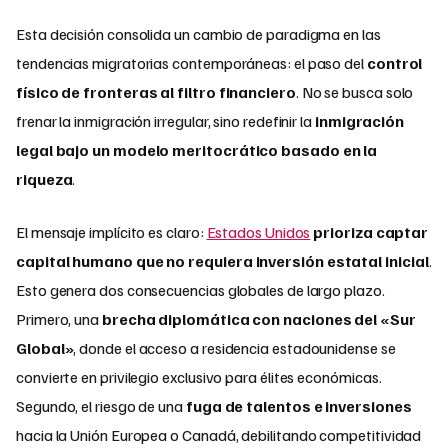
Esta decisión consolida un cambio de paradigma en las
tendencias migratorias contemporáneas: el paso del
control
físico de fronteras al filtro financiero
. No se busca solo
frenar la inmigración irregular, sino redefinir la
inmigración
legal bajo un modelo meritocrático basado en la
riqueza
.
El mensaje implícito es claro:
Estados Unidos
prioriza captar
capital humano que no requiera inversión estatal inicial
.
Esto genera dos consecuencias globales de largo plazo.
Primero, una
brecha diplomática con naciones del «Sur
Global»
, donde el acceso a residencia estadounidense se
convierte en privilegio exclusivo para élites económicas.
Segundo, el riesgo de una
fuga de talentos e inversiones
hacia la Unión Europea o Canadá, debilitando competitividad