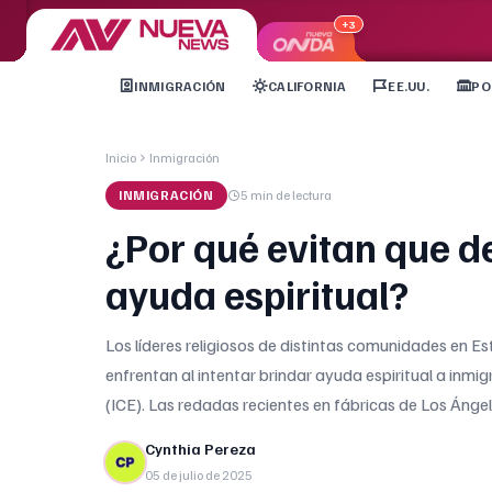
+3
INMIGRACIÓN
CALIFORNIA
EE.UU.
PO
Inicio
Inmigración
INMIGRACIÓN
5 min
de lectura
¿Por qué evitan que d
ayuda espiritual?
Los líderes religiosos de distintas comunidades en 
enfrentan al intentar brindar ayuda espiritual a inmi
(ICE). Las redadas recientes en fábricas de Los Ánge
Cynthia Pereza
05 de julio de 2025