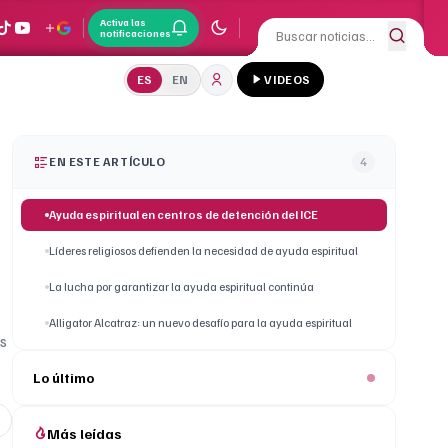
Activa las
notificaciones
ES
EN
VIDEOS
EN ESTE ARTÍCULO
4
Ayuda espiritual en centros de detención del ICE
Líderes religiosos defienden la necesidad de ayuda espiritual
La lucha por garantizar la ayuda espiritual continúa
Alligator Alcatraz: un nuevo desafío para la ayuda espiritual
as
Lo último
Más leídas