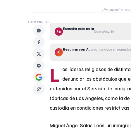
¿Por qué evitan que 
COMPARTIR
Escucha esta nota
Nueva Voz · IA
Resumen con IA
Los puntos clave en segundos
L
os líderes religiosos de disti
denunciar los obstáculos que en
detenidos por el Servicio de Inmigra
fábricas de Los Ángeles, como la de
custodia en condiciones restrictivas 
Miguel Ángel Salas León, un inmigr