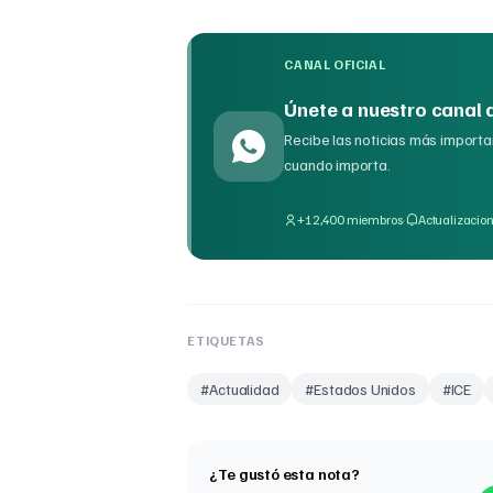
CANAL OFICIAL
Únete a nuestro canal
Recibe las noticias más importan
cuando importa.
·
+12,400 miembros
Actualizacion
ETIQUETAS
#
Actualidad
#
Estados Unidos
#
ICE
¿Te gustó esta nota?