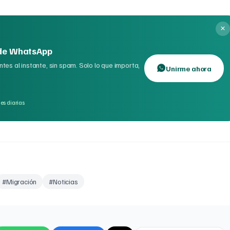
 de WhatsApp
tes al instante, sin spam. Solo lo que importa,
Unirme ahora
es diarias
#
Migración
#
Noticias