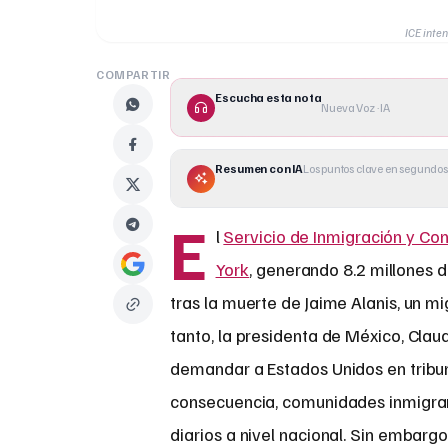
ICE inte
COMPARTIR
Escucha esta nota
Nueva Voz · IA
Resumen con IA
Los puntos clave en segundos
E
l
Servicio de Inmigración y Con
York
, generando 8.2 millones d
tras la muerte de Jaime Alanis, un mi
tanto, la presidenta de México, Clau
demandar a Estados Unidos en tribun
consecuencia, comunidades inmigrant
diarios a nivel nacional. Sin embarg