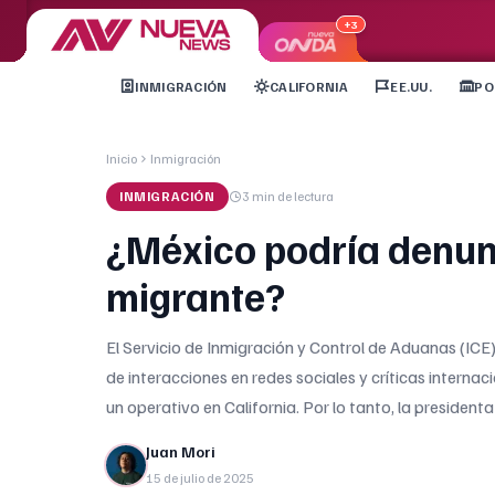
+3
INMIGRACIÓN
CALIFORNIA
EE.UU.
PO
Inicio
Inmigración
INMIGRACIÓN
3 min
de lectura
¿México podría denunc
migrante?
El Servicio de Inmigración y Control de Aduanas (ICE
de interacciones en redes sociales y críticas interna
un operativo en California. Por lo tanto, la president
Juan Mori
15 de julio de 2025