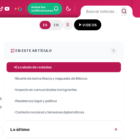
Activa las
notificaciones
ES
EN
VIDEOS
EN ESTE ARTÍCULO
5
Escalada de redadas
Muerte de Jaime Alanis y respuesta de México
Impacto en comunidades inmigrantes
s
Resistencia legal y política
e
Contexto nacional y tensiones diplomáticas
Lo último