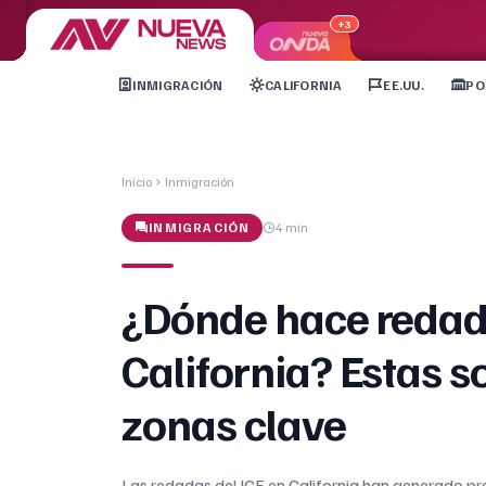
+3
INMIGRACIÓN
CALIFORNIA
EE.UU.
PO
Inicio
Inmigración
INMIGRACIÓN
4 min
¿Dónde hace redad
California? Estas s
zonas clave
Las redadas del ICE en California han generado pr