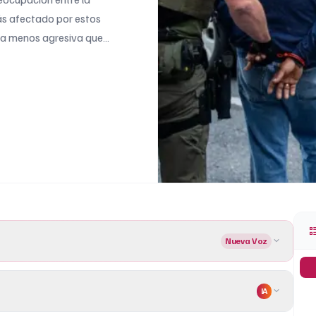
ás afectado por estos
ra menos agresiva que
nmigración no se han
nadas zonas del sur []
Nueva Voz
IA