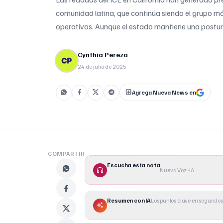
comunidad latina, que continúa siendo el grupo m
operativos. Aunque el estado mantiene una postu
otros territorios como Florida, los operativos de i
detenido y se concentran cada vez más en determi
Cynthia Pereza
24 de julio de 2025
Agrega Nueva News en
COMPARTIR
Escucha esta nota
Nueva Voz · IA
Resumen con IA
Los puntos clave en segundos