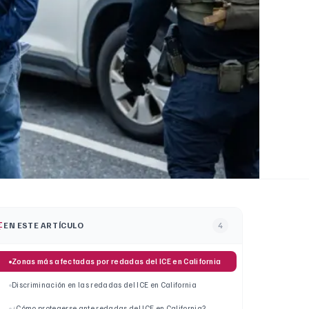
EN ESTE ARTÍCULO
4
Zonas más afectadas por redadas del ICE en California
Discriminación en las redadas del ICE en California
¿Cómo protegerse ante redadas del ICE en California?