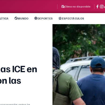
Clima no disponible
LÍTICA
MUNDO
DEPORTES
ESPECTÁCULOS
as ICE en
on las
eocupación entre la