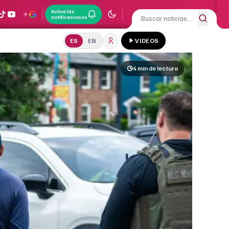
Activa las
notificaciones
ES
EN
VIDEOS
4 min
de lectura