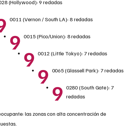
028 (Hollywood): 9 redadas
9
0011 (Vernon / South LA): 8 redadas
9
0015 (Pico/Union): 8 redadas
9
0012 (Little Tokyo): 7 redadas
9
0065 (Glassell Park): 7 redadas
9
0280 (South Gate): 7
redadas
eocupante: las zonas con alta concentración de
puestas.