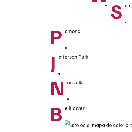
S
out
P
omona
J
efferson Park
N
orwalk
B
ellflower