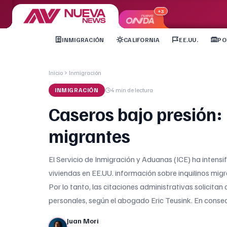
+3
INMIGRACIÓN
CALIFORNIA
EE.UU.
PO
Inicio
Inmigración
INMIGRACIÓN
4 min
de lectura
Caseros bajo presión: 
migrantes
El Servicio de Inmigración y Aduanas (ICE) ha inten
viviendas en EE.UU. información sobre inquilinos migr
Por lo tanto, las citaciones administrativas solicitan 
personales, según el abogado Eric Teusink. En consec
Juan Mori