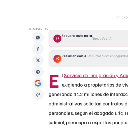
ICE exig
COMPARTIR
Escucha esta nota
Nueva Voz · IA
Resumen con IA
Los puntos clave en segundos
E
l
Servicio de Inmigración y Ad
exigiendo a propietarios de v
generando 11.2 millones de interaccio
administrativas solicitan contratos d
personales, según el abogado Eric Te
judicial, preocupa a expertos por pos