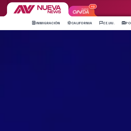
+3
INMIGRACIÓN
CALIFORNIA
EE.UU.
PO