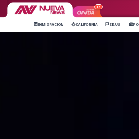
+3
INMIGRACIÓN
CALIFORNIA
EE.UU.
PO