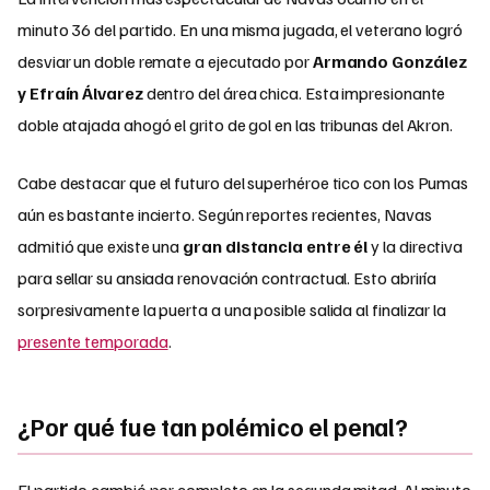
minuto 36 del partido. En una misma jugada, el veterano logró
desviar un doble remate a ejecutado por
Armando González
y Efraín Álvarez
dentro del área chica. Esta impresionante
doble atajada ahogó el grito de gol en las tribunas del Akron.
Cabe destacar que el futuro del superhéroe tico con los Pumas
aún es bastante incierto. Según reportes recientes, Navas
admitió que existe una
gran distancia entre él
y la directiva
para sellar su ansiada renovación contractual. Esto abriría
sorpresivamente la puerta a una posible salida al finalizar la
presente temporada
.
¿Por qué fue tan polémico el penal?
El partido cambió por completo en la segunda mitad. Al minuto