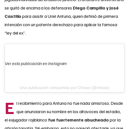
se quitó de encima a los defensores
Diego Campillo y José
Castillo
para asistir a Uriel Antuna, quien definió de primera
intención con un potente derechazo para aplicar la famosa
“ley del ex”.
Ver esta publicación en Instagram
Una publicación compartida por Chivas (@chivas)
E
l recibimiento para Antuna no fue nada amistoso. Desde
que anunciaron su nombre en los altavoces del estadio,
el exjugador rojiblanco
fue fuertemente abucheado
por la
afición tapatía. Sin embargo, esto no pareció afectarle, ya que