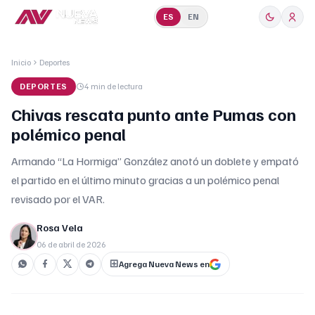
ES
EN
Inicio
Deportes
DEPORTES
4 min
de lectura
Chivas rescata punto ante Pumas con
polémico penal
Armando “La Hormiga” González anotó un doblete y empató
el partido en el último minuto gracias a un polémico penal
revisado por el VAR.
Rosa Vela
06 de abril de 2026
Agrega Nueva News en