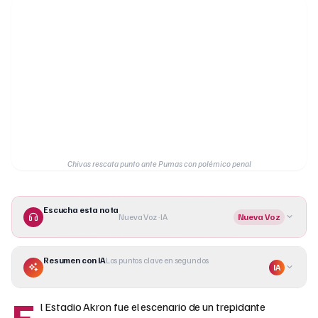
Chivas rescata punto ante Pumas con polémico penal
Escucha esta nota
Nueva Voz · IA
Nueva Voz
Resumen con IA
Los puntos clave en segundos
IA
E
l Estadio Akron fue el escenario de un trepidante