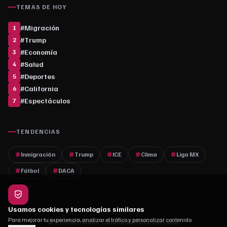
TEMAS DE HOY
#
Migración
1
#
Trump
2
#
Economía
3
#
Salud
4
#
Deportes
5
#
California
6
#
Espectáculos
7
TENDENCIAS
Inmigración
Trump
ICE
Clima
Liga MX
Fútbol
DACA
Usamos cookies y tecnologías similares
Para mejorar tu experiencia, analizar el tráfico y personalizar contenido.
© 2026 MLC Media. Todos los derechos reservados.