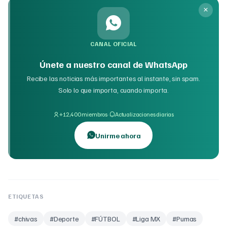
CANAL OFICIAL
Únete a nuestro canal de WhatsApp
Recibe las noticias más importantes al instante, sin spam.
Solo lo que importa, cuando importa.
·
+12,400 miembros
Actualizaciones diarias
Unirme ahora
ETIQUETAS
#
chivas
#
Deporte
#
FÚTBOL
#
Liga MX
#
Pumas