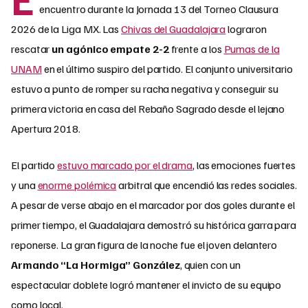
encuentro durante la Jornada 13 del Torneo Clausura
2026 de la Liga MX. Las
Chivas del Guadalajara
lograron
rescatar
un agónico empate 2-2
frente a los
Pumas de la
UNAM
en el último suspiro del partido. El conjunto universitario
estuvo a punto de romper su racha negativa y conseguir su
primera victoria en casa del Rebaño Sagrado desde el lejano
Apertura 2018.
El partido
estuvo marcado por el drama
, las emociones fuertes
y una
enorme polémica
arbitral que encendió las redes sociales.
A pesar de verse abajo en el marcador por dos goles durante el
primer tiempo, el Guadalajara demostró su histórica garra para
reponerse. La gran figura de la noche fue el joven delantero
Armando “La Hormiga” González
, quien con un
espectacular doblete logró mantener el invicto de su equipo
como local.