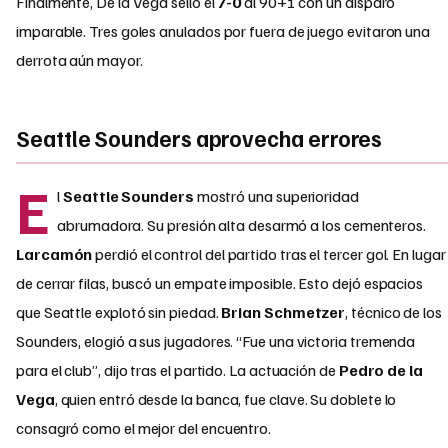
Finalmente, De la Vega selló el
7-0
al 90+1 con un disparo
imparable. Tres goles anulados por fuera de juego evitaron una
derrota aún mayor.
Seattle Sounders aprovecha errores
E
l
Seattle Sounders
mostró una superioridad
abrumadora. Su presión alta desarmó a los cementeros.
Larcamón
perdió el control del partido tras el tercer gol. En lugar
de cerrar filas, buscó un empate imposible. Esto dejó espacios
que Seattle explotó sin piedad.
Brian Schmetzer
, técnico de los
Sounders, elogió a sus jugadores. “Fue una victoria tremenda
para el club”, dijo tras el partido. La actuación de
Pedro de la
Vega
, quien entró desde la banca, fue clave. Su doblete lo
consagró como el mejor del encuentro.