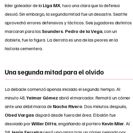
líder goleador de la
Liga MX
, tuvo una clara que la defensa
desvió. Sin embargo, la segunda mitad fue un desastre. Seattle
aprovechó errores defensivos y tácticos. Seis jugadores distintos
marcaron para los
Sounders
.
Pedro de la Vega
, con un
doblete, fue la figura. La derrota es una de las peores en la
historia cementera.
Una segunda mitad para el olvido
La debacle comenzó apenas iniciado el segundo tiempo. Al
minuto 48,
Yeimar Gómez
abrió el marcador. Remató un córner
ante una débil marca de
Nacho Rivero
. Dos minutos después,
Obed Vargas
disparó desde fuera del área. El balón fue
desviado por
Willer Ditta
, engañando al portero
Kevin Mier
. Al
58,
Jesús Ferreira
cerró una pinza tras un córner peinado por