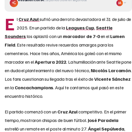
IA
E
l
Cruz Azul
sufrió una derrota devastadora el 31 de julio de
2025. En un partido de la
Leagues Cup
,
Seattle
Sounders
los aplastó con un
marcador de 7-0
en el
Lumen
Field
. Este resultado revive recuerdos amargos para los
cementeros. Hace tres años, América los goleó con el mismo
marcador en el
Apertura 2022
. La humillación ante Seattle pone
en duda el planteamiento del nuevo técnico,
Nicolás Larcamón
.
Los fans cuestionan su llegada tras el éxito de
Vicente Sánchez
en la
Concachampions
. Aquí te contamos qué pasó en este
encuentro histórico.
El partido comenzó con un
Cruz Azul
competitivo. En el primer
tiempo, mostraron chispas de buen fútbol.
José Paradela
estrelló un remate en el poste al minuto 27.
Ángel Sepúlveda
,