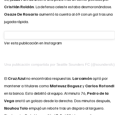
Cristián Roldán
. La defensa celeste estaba desmoronándose.
Osaze De Rosario
aumentó la cuenta al 69 con un gol tras una
jugada rápida.
Ver esta publicación en Instagram
Una publicación compartida por Seattle Sounders FC (@soundersfc)
El
Cruz Azul
no encontraba respuestas.
Larcamón
optó por
mantener a titulares como
Mateusz Bogusz
y
Carlos Rotondi
en la banca. Esto debilitó al equipo. Al minuto 76,
Pedro de la
Vega
anotó un golazo desde la derecha. Dos minutos después,
Nouhou Tolo
empujó un rebote tras un disparo al larguero.