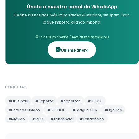
Únete a nuestro canal de WhatsApp
Recibe las noticias más importantes al instante, sin spam. Solo
lo que importa, cuando importa.
·
+12,400 miembros
Actualizaciones diarias
Unirme ahora
ETIQUETAS
#
Cruz Azul
#
Deporte
#
deportes
#
EE.UU.
#
Estados Unidos
#
FÚTBOL
#
League Cup
#
Liga MX
#
México
#
MLS
#
Tendencia
#
Tendencias