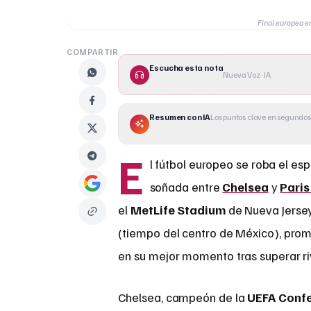
Final europea e
COMPARTIR
Escucha esta nota
Nueva Voz · IA
Resumen con IA
Los puntos clave en segundos
E
l fútbol europeo se roba el es
soñada entre
Chelsea
y
Paris
el
MetLife Stadium
de Nueva Jersey
(tiempo del centro de México), prom
en su mejor momento tras superar riv
Chelsea, campeón de la
UEFA Conf