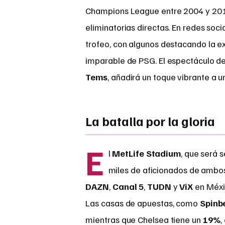
Champions League entre 2004 y 201
eliminatorias directas. En redes soci
trofeo, con algunos destacando la e
imparable de PSG. El espectáculo d
Tems
, añadirá un toque vibrante a 
La batalla por la gloria
E
l
MetLife Stadium
, que será 
miles de aficionados de ambos 
DAZN
,
Canal 5
,
TUDN
y
ViX
en Méxic
Las casas de apuestas, como
Spinb
mientras que Chelsea tiene un
19%
,