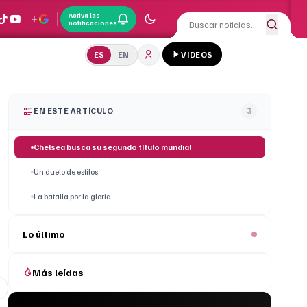
Activa las
notificaciones
ES
EN
VIDEOS
EN ESTE ARTÍCULO
3
Chelsea busca su segundo título mundial
Un duelo de estilos
La batalla por la gloria
Lo último
Más leídas