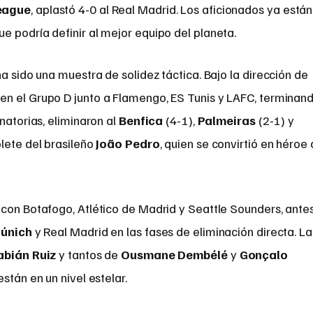
eague
, aplastó 4-0 al Real Madrid. Los aficionados ya están
 podría definir al mejor equipo del planeta.
ha sido una muestra de solidez táctica. Bajo la dirección de
 en el Grupo D junto a Flamengo, ES Tunis y LAFC, terminan
natorias, eliminaron al
Benfica
(4-1),
Palmeiras
(2-1) y
lete del brasileño
João Pedro
, quien se convirtió en héroe 
 con Botafogo, Atlético de Madrid y Seattle Sounders, ante
únich
y Real Madrid en las fases de eliminación directa. La
abián Ruiz
y tantos de
Ousmane Dembélé
y
Gonçalo
están en un nivel estelar.