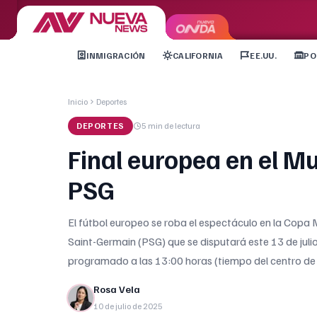
INMIGRACIÓN
CALIFORNIA
EE.UU.
PO
Inicio
Deportes
DEPORTES
5 min
de lectura
Final europea en el M
PSG
El fútbol europeo se roba el espectáculo en la Copa 
Saint-Germain (PSG) que se disputará este 13 de juli
programado a las 13:00 horas (tiempo del centro de 
Rosa Vela
10 de julio de 2025