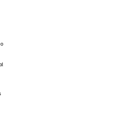
do
al
s