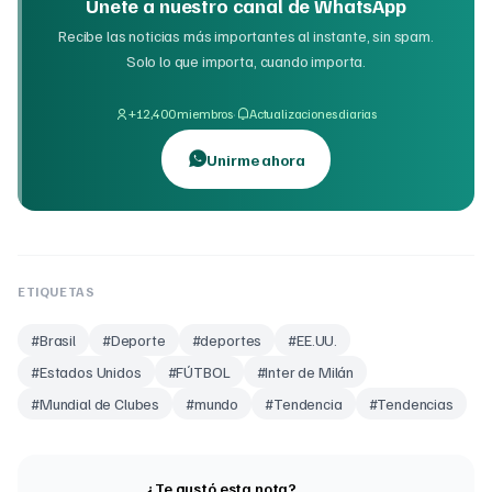
Únete a nuestro canal de WhatsApp
Recibe las noticias más importantes al instante, sin spam.
Solo lo que importa, cuando importa.
·
+12,400 miembros
Actualizaciones diarias
Unirme ahora
ETIQUETAS
#
Brasil
#
Deporte
#
deportes
#
EE.UU.
#
Estados Unidos
#
FÚTBOL
#
Inter de Milán
#
Mundial de Clubes
#
mundo
#
Tendencia
#
Tendencias
¿Te gustó esta nota?