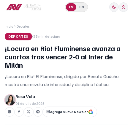
ES
EN
Inicio
Deportes
DEPORTES
5 min
de lectura
¡Locura en Río! Fluminense avanza a
cuartos tras vencer 2-0 al Inter de
Milán
¡Locura en Río! El Fluminense, dirigido por Renato Gaúcho,
mostró una mezcla de intensidad y disciplina táctica.
Rosa Vela
01 de julio de 2025
Agrega Nueva News en