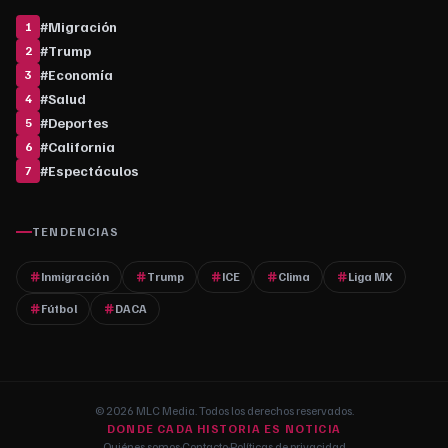
#
Migración
1
#
Trump
2
#
Economía
3
#
Salud
4
#
Deportes
5
#
California
6
#
Espectáculos
7
TENDENCIAS
Inmigración
Trump
ICE
Clima
Liga MX
Fútbol
DACA
© 2026 MLC Media. Todos los derechos reservados.
DONDE CADA HISTORIA ES NOTICIA
Quiénes somos
·
Contacto
·
Políticas de privacidad