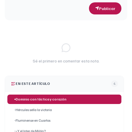
Publicar
Sé el primero en comentar esta nota.
EN ESTE ARTÍCULO
4
Dominio con táctica y corazón
Hércules sella la victoria
Fluminense en Cuartos
¿Y el Inter de Milán?