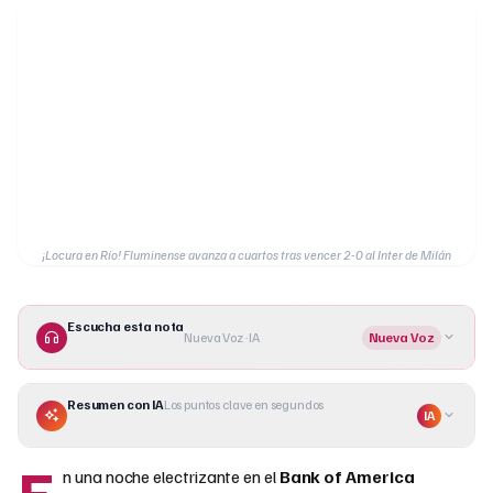
¡Locura en Río! Fluminense avanza a cuartos tras vencer 2-0 al Inter de Milán
Escucha esta nota
Nueva Voz · IA
Nueva Voz
Resumen con IA
Los puntos clave en segundos
IA
E
n una noche electrizante en el
Bank of America