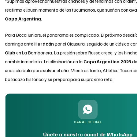
“Supimos aprovechar nuestras chances y defendimos con orden”. 
reafirma el buen momento de los tucumanos, que sueñan con avanz
Copa Argentina
.
Para Boca Juniors, el panorama es complicado. El próximo desafío
domingo ante
Huracán
por el Clausura, seguido de un clásico co
Club
en La Bombonera. La presión sobre Russo crece, y los hincha
cambio inmediato. La eliminación en la
Copa Argentina 2025
de
una sola bala para salvar el año. Mientras tanto, Atlético Tucumá
batacazo histórico y se prepara para su próximo reto.
CANAL OFICIAL
Únete a nuestro canal de WhatsApp