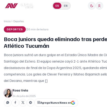
ES
EN
Inicio
Deportes
DEPORTES
5 min
de lectura
Boca Juniors queda eliminado tras perde
Atlético Tucumán
Boca Juniors sufrió un duro golpe en el Estadio Único Madre de 
Santiago del Estero. El equipo xeneize cayó 2-1 ante Atlético Tu
dieciseisavos de final de la Copa Argentina 2025, quedando elim
competencia. Los goles de Clever Ferreira y Mateo Bajamich sella
del Decano, mientras que []
Rosa Vela
24 de julio de 2025
Agrega Nueva News en