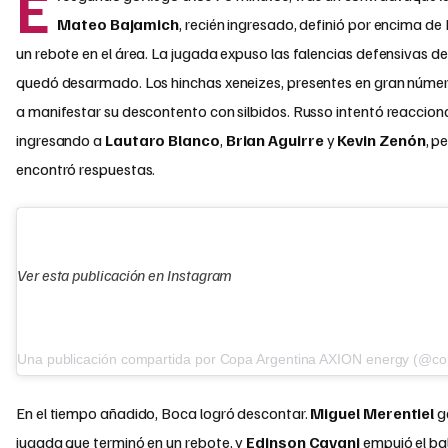
E
Mateo Bajamich
, recién ingresado, definió por encima de
un rebote en el área. La jugada expuso las falencias defensivas d
quedó desarmado. Los hinchas xeneizes, presentes en gran núm
a manifestar su descontento con silbidos. Russo intentó reaccion
ingresando a
Lautaro Blanco
,
Brian Aguirre
y
Kevin Zenón
, p
encontró respuestas.
Ver esta publicación en Instagram
En el tiempo añadido, Boca logró descontar.
Miguel Merentiel
g
jugada que terminó en un rebote, y
Edinson Cavani
empujó el ba