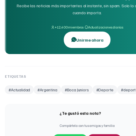
Recibe las noticias más importantes al instante, sin spam. Solo lo
cuando importa.
·
+12,400 miembros
Actualizaciones diarias
Unirme ahora
ETIQUETAS
#
Actualidad
#
Argentina
#
Boca Juniors
#
Deporte
#
deport
¿Te gustó esta nota?
Compártela con tus amigos y familia