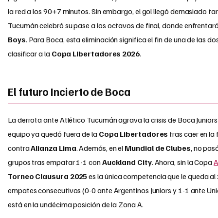
la red a los 90+7 minutos. Sin embargo, el gol llegó demasiado tar
Tucumán celebró su pase a los octavos de final, donde enfrentar
Boys
. Para Boca, esta eliminación significa el fin de una de las do
clasificar a la
Copa Libertadores 2026
.
El futuro Incierto de Boca
La derrota ante Atlético Tucumán agrava la crisis de Boca Juniors
equipo ya quedó fuera de la
Copa Libertadores
tras caer en la 
contra
Alianza Lima
. Además, en el
Mundial de Clubes
, no pas
grupos tras empatar 1-1 con
Auckland City
. Ahora, sin la Copa
A
Torneo Clausura 2025
es la única competencia que le queda al
empates consecutivos (0-0 ante Argentinos Juniors y 1-1 ante Unió
está en la undécima posición de la Zona A.