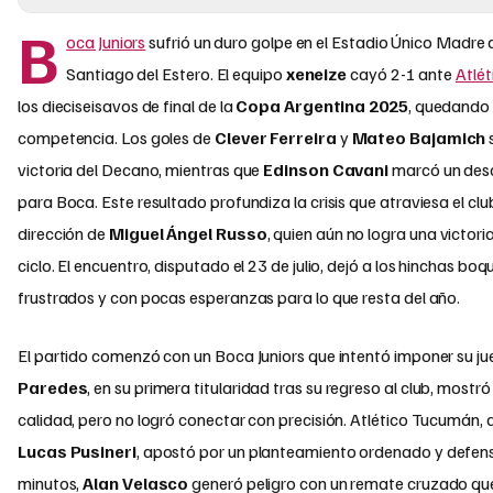
B
oca Juniors
sufrió un duro golpe en el Estadio Único Madre
Santiago del Estero. El equipo
xeneize
cayó 2-1 ante
Atlé
los dieciseisavos de final de la
Copa Argentina 2025
, quedando 
competencia. Los goles de
Clever Ferreira
y
Mateo Bajamich
s
victoria del Decano, mientras que
Edinson Cavani
marcó un desc
para Boca. Este resultado profundiza la crisis que atraviesa el clu
dirección de
Miguel Ángel Russo
, quien aún no logra una victori
ciclo. El encuentro, disputado el 23 de julio, dejó a los hinchas bo
frustrados y con pocas esperanzas para lo que resta del año.
El partido comenzó con un Boca Juniors que intentó imponer su j
Paredes
, en su primera titularidad tras su regreso al club, mostró
calidad, pero no logró conectar con precisión. Atlético Tucumán, d
Lucas Pusineri
, apostó por un planteamiento ordenado y defens
minutos,
Alan Velasco
generó peligro con un remate cruzado qu