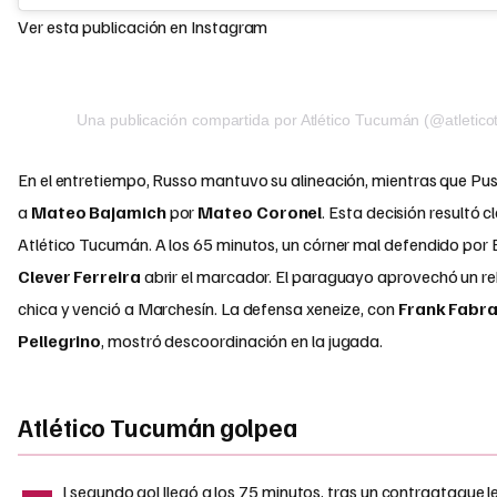
Ver esta publicación en Instagram
Una publicación compartida por Atlético Tucumán (@atletic
En el entretiempo, Russo mantuvo su alineación, mientras que Pusi
a
Mateo Bajamich
por
Mateo Coronel
. Esta decisión resultó 
Atlético Tucumán. A los 65 minutos, un córner mal defendido por 
Clever Ferreira
abrir el marcador. El paraguayo aprovechó un re
chica y venció a Marchesín. La defensa xeneize, con
Frank Fabr
Pellegrino
, mostró descoordinación en la jugada.
Atlético Tucumán golpea
l segundo gol llegó a los 75 minutos, tras un contraataque l