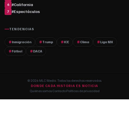
#
California
6
#
Espectáculos
7
TENDENCIAS
Inmigración
Trump
ICE
Clima
Liga MX
Fútbol
DACA
© 2026 MLC Media. Todos los derechos reservados.
DONDE CADA HISTORIA ES NOTICIA
Quiénes somos
·
Contacto
·
Políticas de privacidad