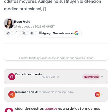
adultos mayores. Aunque no sustituyen la atención
médica profesional, []
Rosa Vela
27 de agosto de 2025
·
09:49 EST
Agrega Nueva News en
Abuelos fuertes y sanos: consejos caseros que cuidan su salud
Escucha esta nota
Nueva Voz · IA
Nueva Voz
Resumen con IA
Los puntos clave en segundos
IA
C
uidar de nuestros
abuelos
es una de las formas más