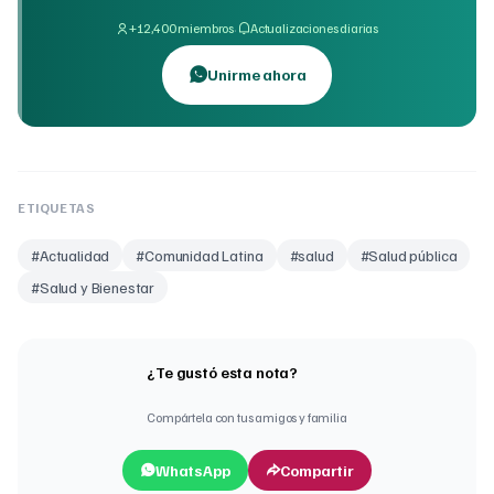
·
+12,400 miembros
Actualizaciones diarias
Unirme ahora
ETIQUETAS
#
Actualidad
#
Comunidad Latina
#
salud
#
Salud pública
#
Salud y Bienestar
¿Te gustó esta nota?
Compártela con tus amigos y familia
WhatsApp
Compartir