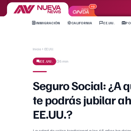
+3
INMIGRACIÓN
CALIFORNIA
EE.UU.
PO
Inicio
EE.UU.
EE.UU.
5 min
Seguro Social: ¿A 
te podrás jubilar a
EE.UU.?
La edad de retiro tradicional a los 65 años ha deja