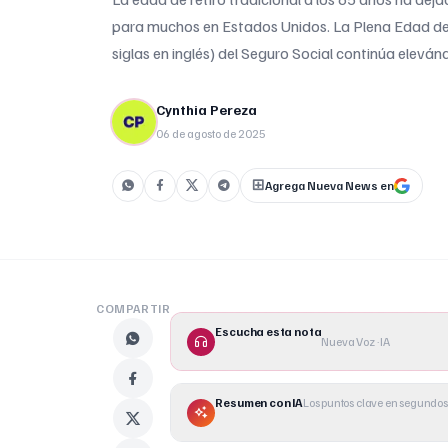
para muchos en Estados Unidos. La Plena Edad de 
siglas en inglés) del Seguro Social continúa elevá
afectando a millones de trabajadores. A partir de 
1959 deberán esperar hasta []
Cynthia Pereza
06 de agosto de 2025
Agrega Nueva News en
COMPARTIR
Escucha esta nota
Nueva Voz · IA
Resumen con IA
Los puntos clave en segundos