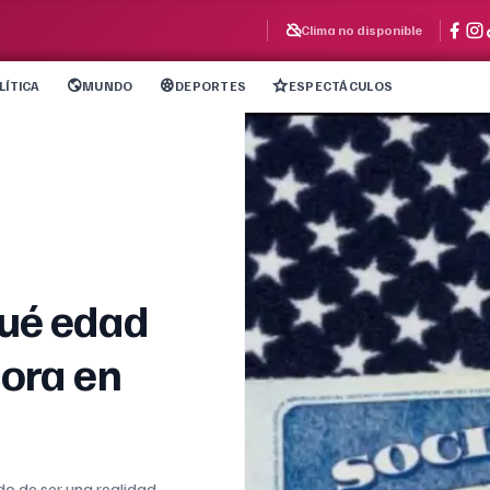
Clima no disponible
LÍTICA
MUNDO
DEPORTES
ESPECTÁCULOS
qué edad
hora en
do de ser una realidad