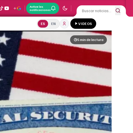
Activa las
notificaciones
ES
EN
VIDEOS
5 min
de lectura