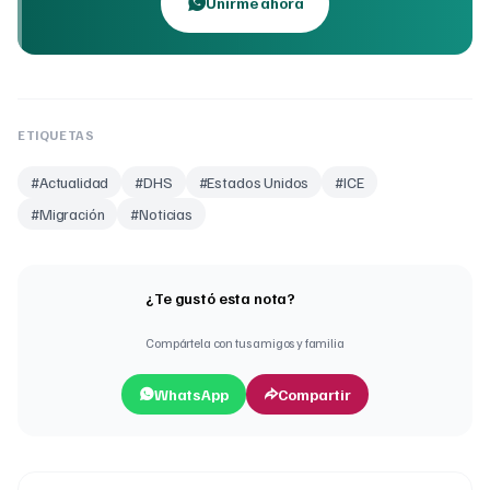
Unirme ahora
ETIQUETAS
#
Actualidad
#
DHS
#
Estados Unidos
#
ICE
#
Migración
#
Noticias
¿Te gustó esta nota?
Compártela con tus amigos y familia
WhatsApp
Compartir