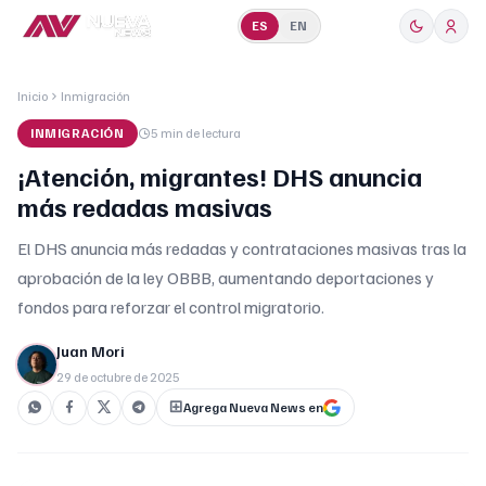
ES
EN
Inicio
Inmigración
INMIGRACIÓN
5 min
de lectura
¡Atención, migrantes! DHS anuncia
más redadas masivas
El DHS anuncia más redadas y contrataciones masivas tras la
aprobación de la ley OBBB, aumentando deportaciones y
fondos para reforzar el control migratorio.
Juan Mori
29 de octubre de 2025
Agrega Nueva News en