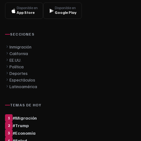
Disponible en
Disponible en
App Store
Google Play
SECCIONES
Inmigración
California
EE.UU.
Política
Deportes
Espectáculos
Latinoamérica
TEMAS DE HOY
#
Migración
1
#
Trump
2
#
Economía
3
#
Salud
4