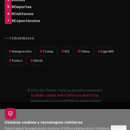
#
Deportes
5
#
California
6
#
Espectáculos
7
TENDENCIAS
Inmigración
Trump
ICE
Clima
Liga MX
Fútbol
DACA
© 2026 MLC Media. Todos los derechos reservados.
DONDE CADA HISTORIA ES NOTICIA
Quiénes somos
·
Contacto
·
Políticas de privacidad
Usamos cookies y tecnologías similares
Para mejorar tu experiencia, analizar el tráfico y personalizar contenido.
Saber más