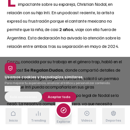
impactante sobre su expareja, Christian Nodal, en
relación con su hija Inti. En un podcast reciente, la artista
expresó su frustración porque el cantante mexicano no
permite que la niña, de casi
2 años
, viaje con ella fuera de
Argentina. Esta declaración ha avivado la atención sobre la
relación entre ambos tras su separación en mayo de 2024.
Cazzu
, conocida por su trabajo en el género trap, habló en el
podcast
Se Regalan Dudas
, donde compartió detalles de
Usamos cookies y tecnologías similares
una mediación legal. Según la cantante, solicitó un permiso
Para mejorar tu experiencia, analizar el tráfico y personalizar contenido.
para que Inti pueda acompañarla en sus giras
Saber más
internacionales. Sin embargo, el equipo legal de Nodal se lo
Solo necesarias
Aceptar todo
negó. La negativa complica su carrera, ya que necesita
viajar frecuentemente por trabajo.
Inicio
Trending
Videos
Deportes
Explorar
La artista explicó que propuso un permiso temporal, válido