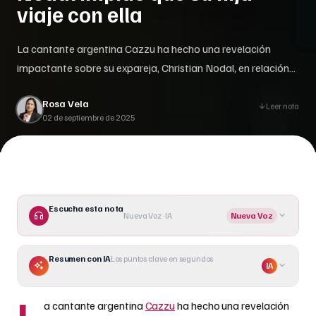
viaje con ella
La cantante argentina Cazzu ha hecho una revelación
impactante sobre su expareja, Christian Nodal, en relación
con su hija Inti. En un podcast reciente, la artista expresó su
Rosa Vela
frustración porque el cantante mexicano no permite que la
Leer nota
02 de septiembre de 2025
niña, de casi 2 años, viaje con ella fuera de Argentina. Esta
declaración ha avivado la atención sobre []
Escucha esta nota
Nueva Voz · IA
Nueva Voz
Resumen con IA
Los puntos clave en segundos
IA
L
a cantante argentina
Cazzu
ha hecho una revelación