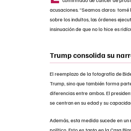
confirmado de cáncer de próst
acusaciones. “Seamos claros: tomé l
sobre los indultos, las órdenes ejecu
insinuación de que no lo hice es rid
Trump consolida su narr
El reemplazo de la fotografía de Bid
Trump, sino que también forma part
diferencias entre ambos. El presiden
se centran en su edad y su capacidad 
Además, esta medida sucede en un m
político. Esto es tanto en la Casa B