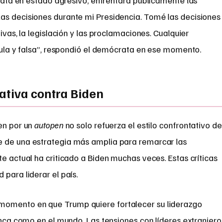
ata en estado agresivo, enfrentara públicamente las
as decisiones durante mi Presidencia. Tomé las decisiones
tivas, la legislación y las proclamaciones. Cualquier
ícula y falsa”, respondió el demócrata en ese momento.
ativa contra Biden
en por un
autopen
no solo refuerza el estilo confrontativo de
e de una estrategia más amplia para remarcar las
te actual ha criticado a Biden muchas veces. Estas críticas
para liderar el país.
omento en que Trump quiere fortalecer su liderazgo
lanca como en el mundo. Las tensiones con líderes extranjero