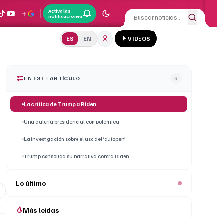
Activa las
notificaciones
ES
EN
VIDEOS
EN ESTE ARTÍCULO
4
La crítica de Trump a Biden
Una galería presidencial con polémica
La investigación sobre el uso del ‘autopen’
Trump consolida su narrativa contra Biden
Lo último
Más leídas