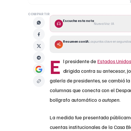
T
COMPARTIR
Escucha esta nota
Nueva Voz · IA
Resumen con IA
Los puntos clave en segundos
E
l presidente de
Estados Unido
dirigida contra su antecesor, J
galería de presidentes, se cambió la
columnas que conecta con el Despach
bolígrafo automático o
autopen
.
La medida fue presentada públicame
cuentas institucionales de la Casa B