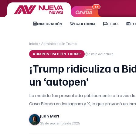
+3
INMIGRACIÓN
CALIFORNIA
EE.UU.
PO
Inicio
Administración Trump
ADMINISTRACIÓN TRUMP
3 min
de lectura
¡Trump ridiculiza a B
un ‘autopen’
La medida fue presentada públicamente a través de i
Casa Blanca en Instagram y X, lo que provocó un in
Juan Mori
25 de septiembre de 2025