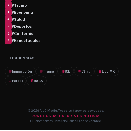
#
Trump
2
#
Economía
3
#
Salud
4
#
Deportes
5
#
California
6
#
Espectáculos
7
TENDENCIAS
Inmigración
Trump
ICE
Clima
Liga MX
Fútbol
DACA
© 2026 MLC Media. Todos los derechos reservados.
DONDE CADA HISTORIA ES NOTICIA
Quiénes somos
·
Contacto
·
Políticas de privacidad