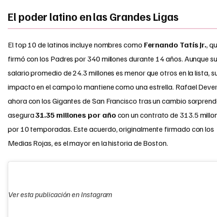
El poder latino en las Grandes Ligas
El top 10 de latinos incluye nombres como
Fernando Tatís Jr.
, q
firmó con los Padres por 340 millones durante 14 años. Aunque s
salario promedio de 24.3 millones es menor que otros en la lista, s
impacto en el campo lo mantiene como una estrella. Rafael Dever
ahora con los Gigantes de San Francisco tras un cambio sorprend
asegura
31.35 millones por año
con un contrato de 313.5 millo
por 10 temporadas. Este acuerdo, originalmente firmado con los
Medias Rojas, es el mayor en la historia de Boston.
Ver esta publicación en Instagram