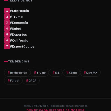
TEMAS DE HOY
#
Migración
1
#
Trump
2
#
Economía
3
#
Salud
4
#
Deportes
5
#
California
6
#
Espectáculos
7
TENDENCIAS
Inmigración
Trump
ICE
Clima
Liga MX
Fútbol
DACA
© 2026 MLC Media. Todos los derechos reservados.
DONDE CADA HISTORIA ES NOTICIA