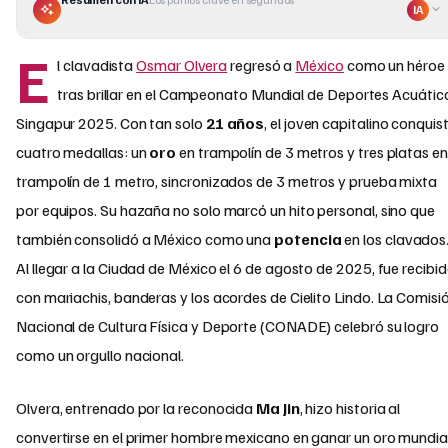
IA
E
l clavadista
Osmar Olvera
regresó a
México
como un héroe
tras brillar en el Campeonato Mundial de Deportes Acuátic
Singapur 2025. Con tan solo
21 años
, el joven capitalino conquis
cuatro medallas: un
oro
en trampolín de 3 metros y tres platas en
trampolín de 1 metro, sincronizados de 3 metros y prueba mixta
por equipos. Su hazaña no solo marcó un hito personal, sino que
también consolidó a México como una
potencia
en los clavados
Al llegar a la Ciudad de México el 6 de agosto de 2025, fue recibi
con mariachis, banderas y los acordes de Cielito Lindo. La Comisi
Nacional de Cultura Física y Deporte (CONADE) celebró su logro
como un orgullo nacional.
Olvera, entrenado por la reconocida
Ma Jin
, hizo historia al
convertirse en el primer hombre mexicano en ganar un oro mundia