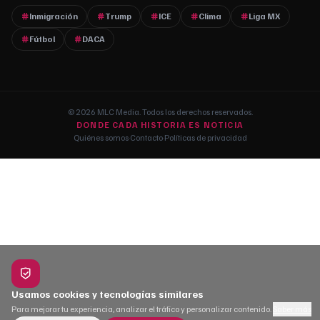
Inmigración
Trump
ICE
Clima
Liga MX
Fútbol
DACA
© 2026 MLC Media. Todos los derechos reservados.
DONDE CADA HISTORIA ES NOTICIA
Quiénes somos
·
Contacto
·
Políticas de privacidad
Usamos cookies y tecnologías similares
Para mejorar tu experiencia, analizar el tráfico y personalizar contenido.
Saber más