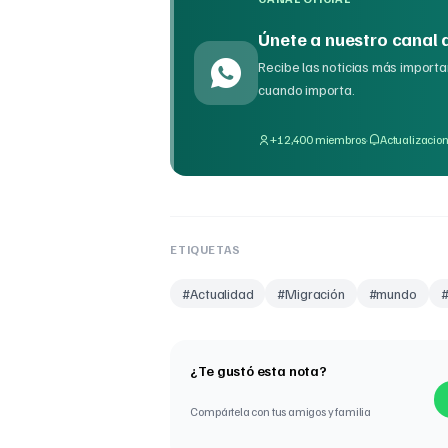
Únete a nuestro canal
Recibe las noticias más importan
cuando importa.
·
+12,400 miembros
Actualizacion
ETIQUETAS
#
Actualidad
#
Migración
#
mundo
¿Te gustó esta nota?
Compártela con tus amigos y familia