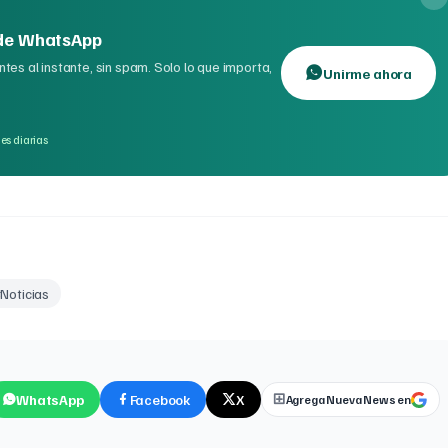
 de WhatsApp
tes al instante, sin spam. Solo lo que importa,
Unirme ahora
es diarias
#
Noticias
WhatsApp
Facebook
X
Agrega Nueva News en