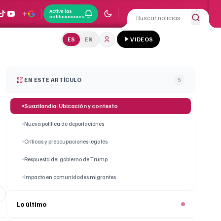
Activa las
notificaciones
ES
EN
VIDEOS
EN ESTE ARTÍCULO
5
Suazilandia: Ubicación y contexto
Nueva política de deportaciones
Críticas y preocupaciones legales
Respuesta del gobierno de Trump
Impacto en comunidades migrantes
Lo último