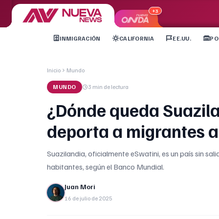
+3
INMIGRACIÓN
CALIFORNIA
EE.UU.
PO
Inicio
Mundo
MUNDO
3 min
de lectura
¿Dónde queda Suazila
deporta a migrantes al
Suazilandia, oficialmente eSwatini, es un país sin sa
habitantes, según el Banco Mundial.
Juan Mori
16 de julio de 2025