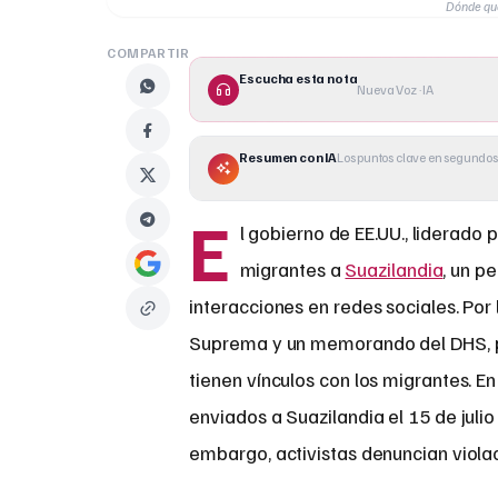
Dónde que
COMPARTIR
Escucha esta nota
Nueva Voz · IA
Resumen con IA
Los puntos clave en segundos
E
l gobierno de EE.UU., liderado 
migrantes a
Suazilandia
, un p
interacciones en redes sociales. Por l
Suprema y un memorando del DHS, pe
tienen vínculos con los migrantes. E
enviados a Suazilandia el 15 de julio
embargo, activistas denuncian viola