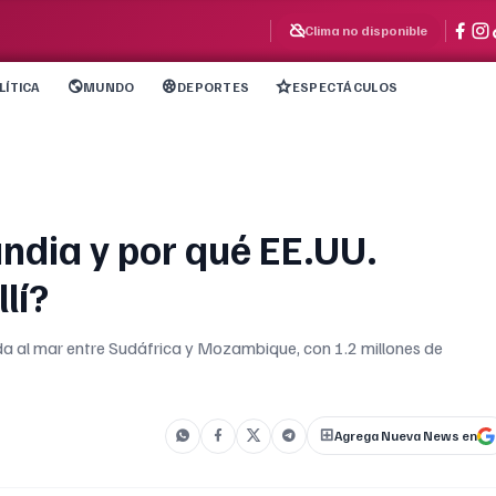
Clima no disponible
LÍTICA
MUNDO
DEPORTES
ESPECTÁCULOS
ndia y por qué EE.UU.
lí?
lida al mar entre Sudáfrica y Mozambique, con 1.2 millones de
Agrega Nueva News en