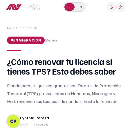
ES
EN
Inicio
Inmigración
INMIGRACIÓN
4 min
¿Cómo renovar tu licencia si
tienes TPS? Esto debes saber
Florida permite que inmigrantes con Estatus de Protección
Temporal (TPS) provenientes de Honduras, Nicaragua y
Haití renueven sus licencias de conducir hasta la fecha de
expiración de su beneficio migratorio. Esta actualización
fue anunciada por el Departamento de Seguridad Vial y
Cynthia Pereza
Vehículos Motorizados de Florida (FLHSMV), en
29 de julio de 2025