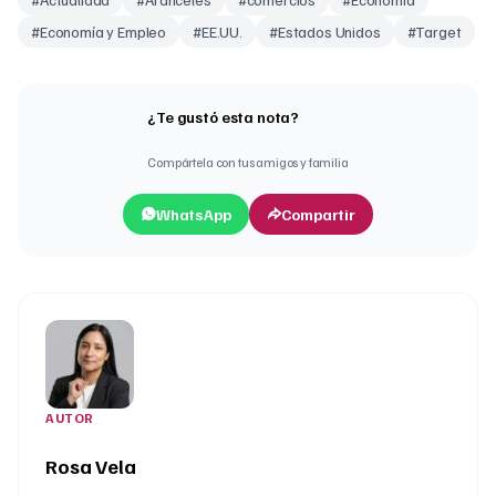
#
Economía y Empleo
#
EE.UU.
#
Estados Unidos
#
Target
¿Te gustó esta nota?
Compártela con tus amigos y familia
WhatsApp
Compartir
AUTOR
Rosa Vela