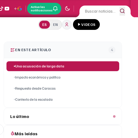
Activa las
notificaciones
ES
EN
VIDEOS
EN ESTE ARTÍCULO
4
Una acusación de larga data
Impacto económico y político
Respuesta desde Caracas
Contexto de la escalada
Lo último
Más leídas