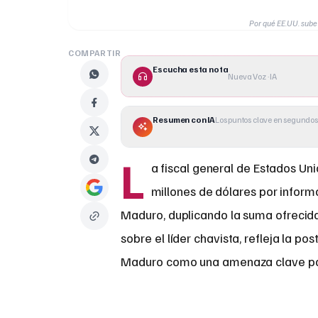
Por qué EE.UU. sub
COMPARTIR
Escucha esta nota
Nueva Voz · IA
Resumen con IA
Los puntos clave en segundos
L
a fiscal general de Estados Un
millones de dólares por inform
Maduro, duplicando la suma ofrecida
sobre el líder chavista, refleja la po
Maduro como una amenaza clave par