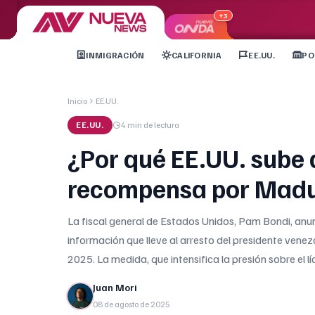
+3
INMIGRACIÓN
CALIFORNIA
EE.UU.
PO
Inicio
EE.UU.
EE.UU.
4 min
de lectura
¿Por qué EE.UU. sube 
recompensa por Mad
La fiscal general de Estados Unidos, Pam Bondi, anu
información que lleve al arresto del presidente vene
2025. La medida, que intensifica la presión sobre el lí
Juan Mori
08 de agosto de 2025