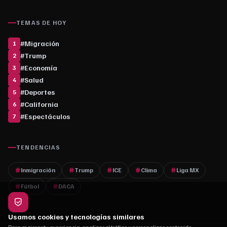
TEMAS DE HOY
#
Migración
1
#
Trump
2
#
Economía
3
#
Salud
4
#
Deportes
5
#
California
6
#
Espectáculos
7
TENDENCIAS
Inmigración
Trump
ICE
Clima
Liga MX
Fútbol
DACA
Usamos cookies y tecnologías similares